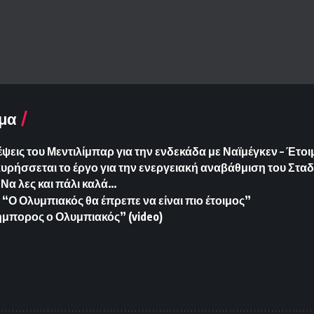
μα
έψεις του Μεντιλίμπαρ για την ενδεκάδα με Ναϊμέγκεν – Έτο
ήσσεται το έργο για την ενεργειακή αναβάθμιση του Σταδ
Να λες και πάλι καλά…
“Ο Ολυμπιακός θα έπρεπε να είναι πιο έτοιμος”
μπορος ο Ολυμπιακός” (video)