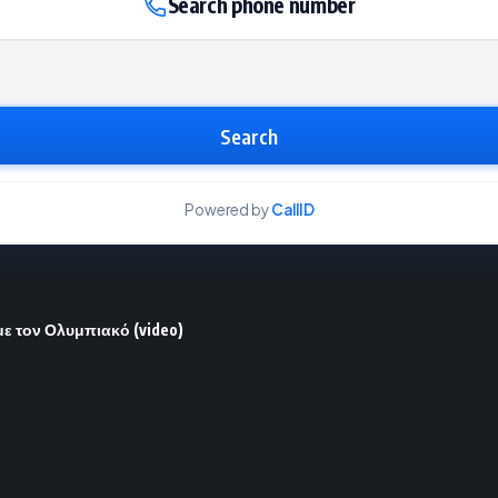
Search phone number
Search
Powered by
CallID
με τον Ολυμπιακό (video)