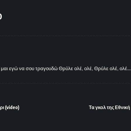
O
μαι εγώ να σου τραγουδώ Θρύλε ολέ, ολέ, Θρύλε ολέ, ολέ...
ι (video)
Τα γκολ της Εθνικ