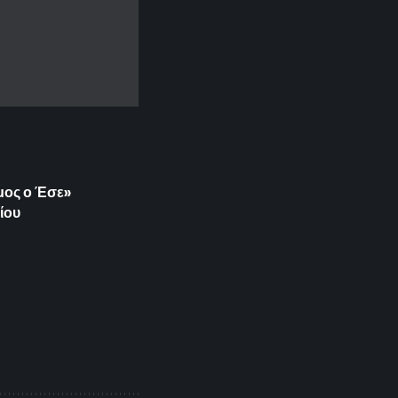
ιμος ο Έσε»
ίου