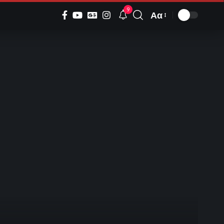
9
Αα
Font
Resizer