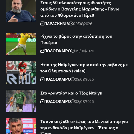
Στους 50 πλουσιότερους ιδιοκτήτες
ομάδων ο Βαγγέλης Μαρινάκης – Πάνω
από τον Φλορεντίνο Πέρεθ
ΠΑΡΑΣΚΗΝΙΑ
09/08/2026
Ρίχνει το βάρος στην απόκτηση του
Πουέρτα
ΠΟΔΟΣΦΑΙΡΟ
09/08/2026
Ηττα της Ναϊμέγκεν πριν από την ρεβάνς με
τον Ολυμπιακό (video)
ΠΟΔΟΣΦΑΙΡΟ
08/08/2026
Στο «ραντάρ» και ο Τζος Ντόιγκ
ΠΟΔΟΣΦΑΙΡΟ
08/08/2026
Τσανάκας: «Οι σκέψεις του Μεντιλίμπαρ για
την ενδεκάδα με Ναϊμέγκεν – Έτοιμος ο
Έσε»