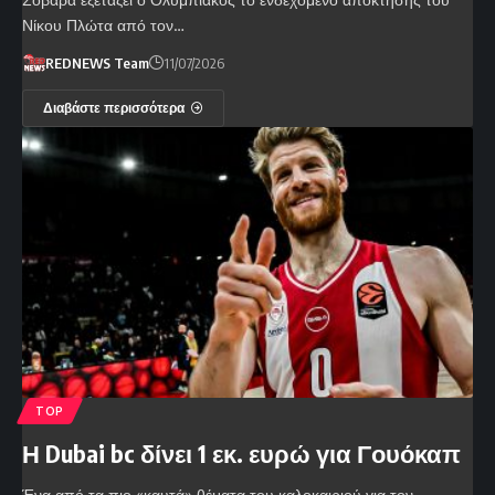
Νίκου Πλώτα από τον…
REDNEWS Team
11/07/2026
Διαβάστε περισσότερα
TOP
Η Dubai bc δίνει 1 εκ. ευρώ για Γουόκαπ
Ένα από τα πιο «καυτά» θέματα του καλοκαιριού για τον