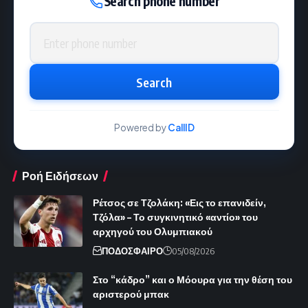
Search phone number
Phone number
Search
Powered by
CallID
Ροή Ειδήσεων
Ρέτσος σε Τζολάκη: «Εις το επανιδείν,
Τζόλα» – Το συγκινητικό «αντίο» του
αρχηγού του Ολυμπιακού
ΠΟΔΟΣΦΑΙΡΟ
05/08/2026
Στο “κάδρο” και ο Μόουρα για την θέση του
αριστερού μπακ