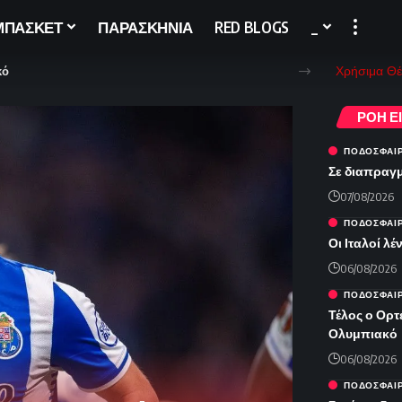
ΜΠΑΣΚΕΤ
ΠΑΡΑΣΚΗΝΙΑ
RED BLOGS
_
Χρήσιμα Θέ
κό
ΡΟΗ Ε
ΠΟΔΟΣΦΑΙ
Σε διαπραγμ
07/08/2026
ΠΟΔΟΣΦΑΙ
Οι Ιταλοί λ
06/08/2026
ΠΟΔΟΣΦΑΙ
Τέλος ο Ορτ
Ολυμπιακό
06/08/2026
ΠΟΔΟΣΦΑΙ