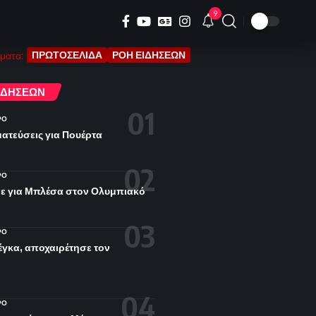
9
ματα:
ΠΡΩΤΟΣΕΛΙΔΑ
ΡΟΗ ΕΙΔΗΣΕΩΝ
ΙΔΗΣΕΩΝ
ΡΟ
ατεύσεις για Πουέρτα
ΡΟ
ένε για Μπλέσα στον Ολυμπιακό
ΡΟ
έγκα, αποχαιρέτησε τον
ΡΟ