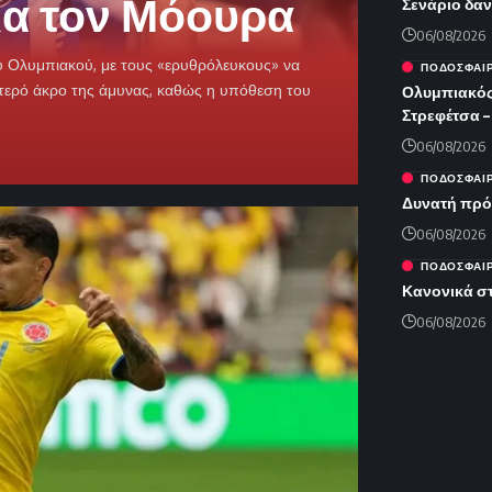
ια τον Μόουρα
Σενάριο δαν
06/08/2026
 Ολυμπιακού, με τους «ερυθρόλευκους» να
ΠΟΔΟΣΦΑΙ
στερό άκρο της άμυνας, καθώς η υπόθεση του
Ολυμπιακός
Στρεφέτσα – 
06/08/2026
ΠΟΔΟΣΦΑΙ
Δυνατή πρό
06/08/2026
ΠΟΔΟΣΦΑΙ
Κανονικά σ
06/08/2026