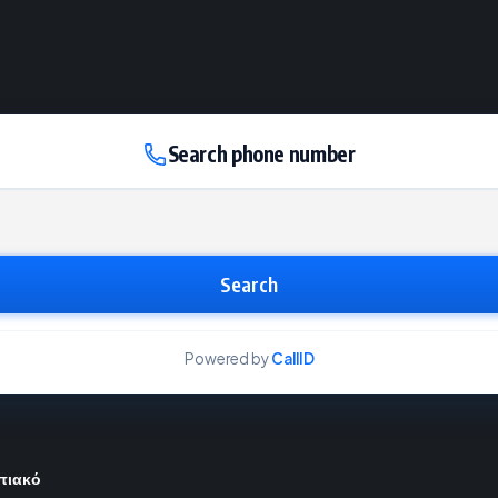
Search phone number
Search
Powered by
CallID
μπιακό