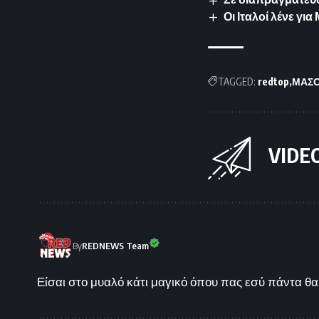
Οι Ιταλοί λένε γ
TAGGED:
redtop
ΜΑΣΟ
VIDE
By
REDNEWS Team
Είσαι στο μυαλό κάτι μαγικό όπου πας εσύ πάντα θα 