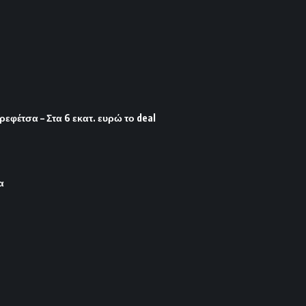
φέτσα – Στα 6 εκατ. ευρώ το deal
α