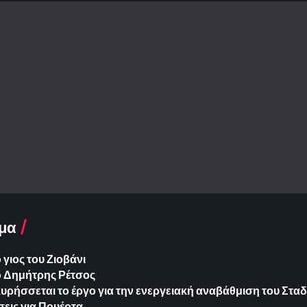
μα
γιος του Ζιοβάνι
ο Δημήτρης Ρέτσος
ήσσεται το έργο για την ενεργειακή αναβάθμιση του Σταδ
εις για Πουέρτα