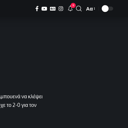
9
Αα
Font
Resizer
λμπουενά να κλέψει
ε το 2-0 για τον