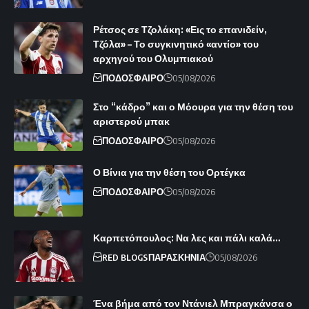
Ρέτσος σε Τζολάκη: «Εις το επανιδείν,
Τζόλα» – Το συγκινητικό «αντίο» του
αρχηγού του Ολυμπιακού
ΠΟΔΟΣΦΑΙΡΟ
05/08/2026
Στο “κάδρο” και ο Μόουρα για την θέση του
αριστερού μπακ
ΠΟΔΟΣΦΑΙΡΟ
05/08/2026
Ο Βίνια για την θέση του Ορτέγκα
ΠΟΔΟΣΦΑΙΡΟ
05/08/2026
Καρπετόπουλος: Να λες και πάλι καλά…
RED BLOGS
ΠΑΡΑΣΚΗΝΙΑ
05/08/2026
Ένα βήμα από τον Ντάνιελ Μπραγκάνσα ο