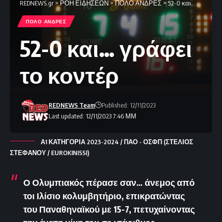
REDNEWS.gr
>
ΡΟΗ ΕΙΔΗΣΕΩΝ
>
ΠΟΛΟ ΑΝΔΡΕΣ
>
52-0 και… γράφει το κοντέρ
ΠΟΛΟ ΑΝΔΡΕΣ
52-0 και… γράφει
το κοντέρ
REDNEWS Team
Published: 12/11/2023
Last updated: 12/11/2023 7:46 ΜΜ
Α1 ΚΑΤΗΓΟΡΙΑ 2023-2024 / ΠΑΟ - ΟΣΦΠ (ΣΤΕΛΙΟΣ
ΣΤΕΦΑΝΟΥ / EUROKINISSI)
Ο Ολυμπιακός πέρασε σαν… άνεμος από
τοι Ιλίσιο κολυμβητήριο, επικρατώντας
του Παναθηναϊκού με 15-7, πετυχαίνοντας