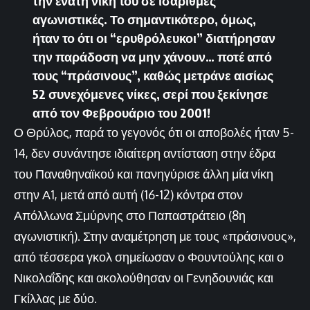
την ένατη νίκη του σε ισάριθμες
αγωνιστικές. Το σημαντικότερο, όμως,
ήταν το ότι οι “ερυθρόλευκοι” διατήρησαν
την παράδοση να μην χάνουν… ποτέ από
τους “πράσινους”, καθώς μετράνε αισίως
52 συνεχόμενες νίκες, σερί που ξεκίνησε
από τον Φεβρουάριο του 2001!
Ο Θρύλος, παρά το γεγονός ότι οι αποβολές ήταν 5-
14, δεν συνάντησε ιδιαίτερη αντίσταση στην έδρα
του Παναθηναϊκού και πανηγύρισε άλλη μία νίκη
στην Α1, μετά από αυτή (16-12) κόντρα στον
Απόλλωνα Σμύρνης στο Παπαστράτειο (8η
αγωνιστική). Στην αναμέτρηση με τους «πράσινους»,
από τέσσερα γκολ σημείωσαν ο Φουντούλης και ο
Νικολαΐδης και ακολούθησαν οι Γενηδουνιάς και
Γκίλλας με δύο.