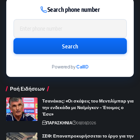
Search phone number
Phone number
Search
Powered by
CallID
Ροή Ειδήσεων
Τσανάκας: «Οι σκέψεις του Μεντιλίμπαρ για
την ενδεκάδα με Ναϊμέγκεν – Έτοιμος ο
Έσε»
ΠΑΡΑΣΚΗΝΙΑ
08/08/2026
ΣΕΦ: Επαναπροκυρήσσεται το έργο για την