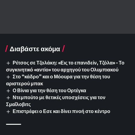
Διαβάστε ακόμα
Ρέτσος σε Τζολάκη: «Εις το επανιδείν, Τζόλα» – Το
συγκινητικό «αντίο» του αρχηγού του Ολυμπιακού
Στο “κάδρο” και ο Μόουρα για την θέση του
αριστερού μπακ
Ο Βίνια για την θέση του Ορτέγκα
Ντεμπούτο με θετικές υποσχέσεις για τον
Σμαΐλοβιτς
Επιστρέφει ο Εσε και δίνει πνοή στο κέντρο