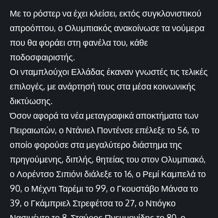
Με το ρόστερ να έχει κλείσει, εκτός συγκλονιστικού
απροόπτου, ο Ολυμπιακός ανακοίνωσε τα νούμερα
που θα φοράει στη φανέλα του, κάθε
ποδοσφαιριστής.
Οι νταμπλούχοι Ελλάδας έκαναν γνωστές τις τελικές
επιλογές, με ανάρτησή τους στα μέσα κοινωνικής
δικτύωσης.
Όσον αφορά τα νέα μεταγραφικά αποκτήματα των
Πειραιωτών, ο Ντάνιελ Ποντένσε επέλεξε το 56, το
οποίο φορούσε στα μεγαλύτερο διάστημα της
πρηγούμενης, διπλής, θητείας του στον Ολυμπιακό,
ο Λορέντσο Σιπιόνι διάλεξε το 16, ο Ρεμί Καμπελά το
90, ο Μέχντι Ταρέμι το 99, ο Γκουστάβο Μάνσα το
39, ο Γκάμπριελ Στρεφέτσα το 27, ο Ντιόγκο
Νασιμέντο το 8, Σταύρος Πνευμονίδης το 80, ο