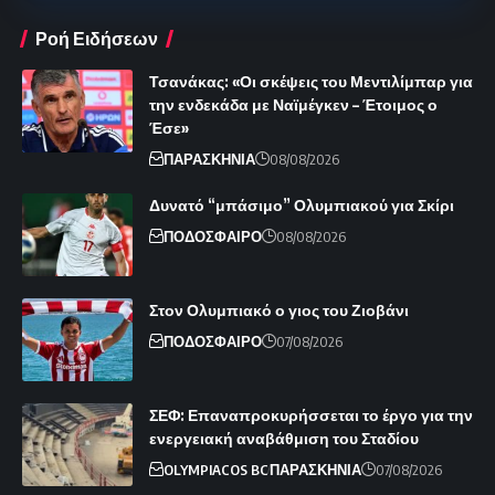
Ροή Ειδήσεων
Τσανάκας: «Οι σκέψεις του Μεντιλίμπαρ για
την ενδεκάδα με Ναϊμέγκεν – Έτοιμος ο
Έσε»
ΠΑΡΑΣΚΗΝΙΑ
08/08/2026
Δυνατό “μπάσιμο” Ολυμπιακού για Σκίρι
ΠΟΔΟΣΦΑΙΡΟ
08/08/2026
Στον Ολυμπιακό ο γιος του Ζιοβάνι
ΠΟΔΟΣΦΑΙΡΟ
07/08/2026
ΣΕΦ: Επαναπροκυρήσσεται το έργο για την
ενεργειακή αναβάθμιση του Σταδίου
OLYMPIACOS BC
ΠΑΡΑΣΚΗΝΙΑ
07/08/2026