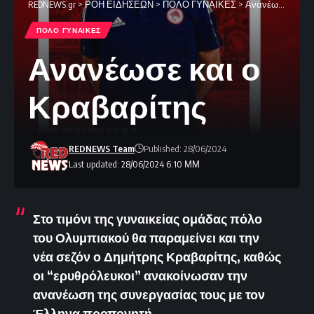
REDNEWS.gr
>
ΡΟΗ ΕΙΔΗΣΕΩΝ
>
ΠΟΛΟ ΓΥΝΑΙΚΕΣ
>
Ανανέωσε και ο Κραβαρίτης
ΠΟΛΟ ΓΥΝΑΙΚΕΣ
Ανανέωσε και ο
Κραβαρίτης
REDNEWS Team
Published: 28/06/2024
Last updated: 28/06/2024 6:10 ΜΜ
Στο τιμόνι της γυναικείας ομάδας πόλο
του Ολυμπιακού θα παραμείνει και την
νέα σεζόν ο Δημήτρης Κραβαρίτης, καθώς
οι “ερυθρόλευκοι” ανακοίνωσαν την
ανανέωση της συνεργασίας τους με τον
Έλληνα προπονητή.