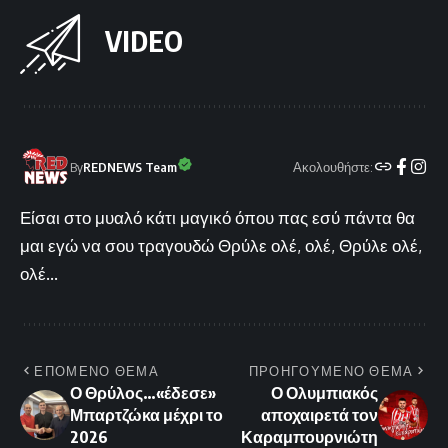
VIDEO
Ακολουθήστε:
By
REDNEWS Team
Είσαι στο μυαλό κάτι μαγικό όπου πας εσύ πάντα θα
μαι εγώ να σου τραγουδώ Θρύλε ολέ, ολέ, Θρύλε ολέ,
ολέ...
ΕΠΟΜΕΝΟ ΘΕΜΑ
ΠΡΟΗΓΟΥΜΕΝΟ ΘΕΜΑ
Ο Θρύλος…«έδεσε»
Ο Ολυμπιακός
Μπαρτζώκα μέχρι το
αποχαιρετά τον
2026
Καραμπουρνιώτη