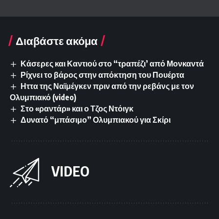
Διαβάστε ακόμα
Κάσερες και Καντιού στο “τραπέζι’ από Μονκαντά
Ρίχνει το βάρος στην απόκτηση του Πουέρτα
Ηττα της Ναϊμέγκεν πριν από την ρεβάνς με τον
Ολυμπιακό (video)
Στο «ραντάρ» και ο Τζος Ντόιγκ
Δυνατό “μπάσιμο” Ολυμπιακού για Σκίρι
VIDEO