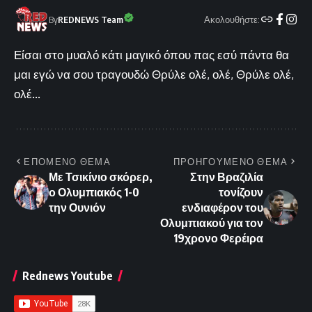
Ακολουθήστε:
By
REDNEWS Team
Είσαι στο μυαλό κάτι μαγικό όπου πας εσύ πάντα θα
μαι εγώ να σου τραγουδώ Θρύλε ολέ, ολέ, Θρύλε ολέ,
ολέ...
ΕΠΟΜΕΝΟ ΘΕΜΑ
ΠΡΟΗΓΟΥΜΕΝΟ ΘΕΜΑ
Με Τσικίνιο σκόρερ,
Στην Βραζιλία
ο Ολυμπιακός 1-0
τονίζουν
την Ουνιόν
ενδιαφέρον του
Ολυμπιακού για τον
19χρονο Φερέιρα
Rednews Youtube