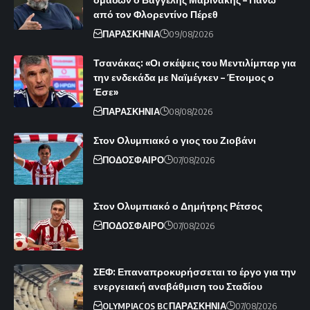
από τον Φλορεντίνο Πέρεθ
ΠΑΡΑΣΚΗΝΙΑ
09/08/2026
Τσανάκας: «Οι σκέψεις του Μεντιλίμπαρ για
την ενδεκάδα με Ναϊμέγκεν – Έτοιμος ο
Έσε»
ΠΑΡΑΣΚΗΝΙΑ
08/08/2026
Στον Ολυμπιακό ο γιος του Ζιοβάνι
ΠΟΔΟΣΦΑΙΡΟ
07/08/2026
Στον Ολυμπιακό ο Δημήτρης Ρέτσος
ΠΟΔΟΣΦΑΙΡΟ
07/08/2026
ΣΕΦ: Επαναπροκυρήσσεται το έργο για την
ενεργειακή αναβάθμιση του Σταδίου
OLYMPIACOS BC
ΠΑΡΑΣΚΗΝΙΑ
07/08/2026