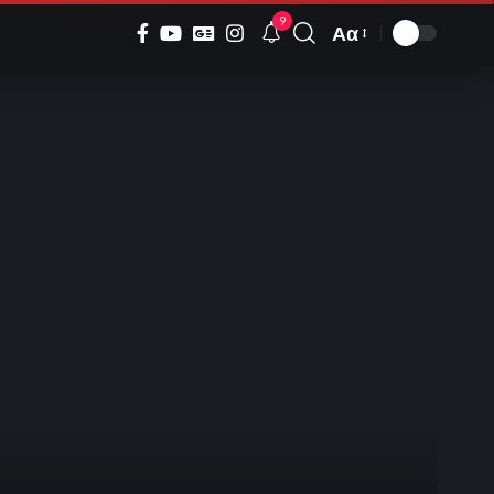
9
Αα
Font
Resizer