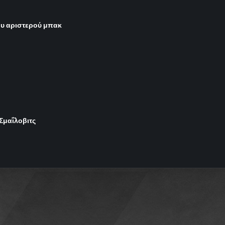
του αριστερού μπακ
 Σμαΐλοβιτς