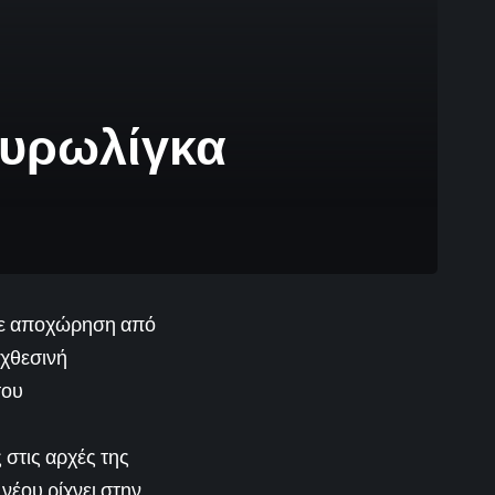
Ευρωλίγκα
 με αποχώρηση από
 χθεσινή
του
 στις αρχές της
 νέου ρίχνει στην