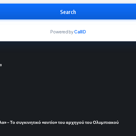
Search
Powered by
CallID
α
όλα» – Το συγκινητικό «αντίο» του αρχηγού του Ολυμπιακού