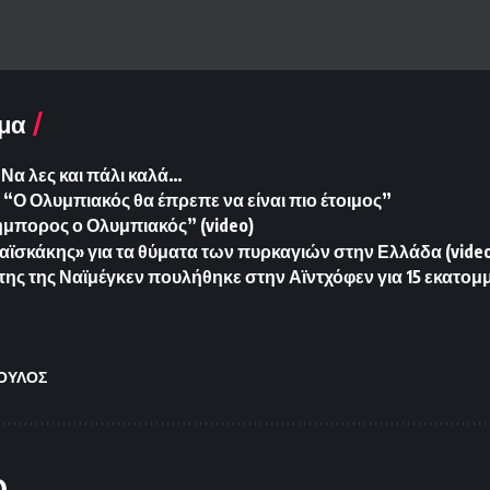
μα
Να λες και πάλι καλά…
“Ο Ολυμπιακός θα έπρεπε να είναι πιο έτοιμος”
μπορος ο Ολυμπιακός” (video)
αϊσκάκης» για τα θύματα των πυρκαγιών στην Ελλάδα (vide
της της Ναϊμέγκεν πουλήθηκε στην Αϊντχόφεν για 15 εκατομ
ΟΥΛΟΣ
O