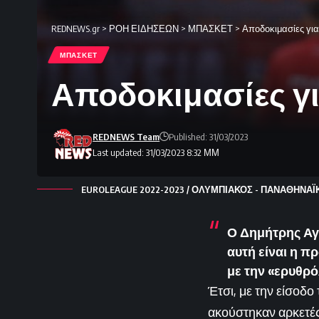
REDNEWS.gr
>
ΡΟΗ ΕΙΔΗΣΕΩΝ
>
ΜΠΑΣΚΕΤ
>
Αποδοκιμασίες γι
ΜΠΑΣΚΕΤ
Αποδοκιμασίες γ
REDNEWS Team
Published: 31/03/2023
Last updated: 31/03/2023 8:32 ΜΜ
EUROLEAGUE 2022-2023 / ΟΛΥΜΠΙΑΚΟΣ - ΠΑΝΑΘΗΝΑΪΚ
Ο Δημήτρης Αγ
αυτή είναι η π
με την «ερυθρό
Έτσι, με την είσοδ
ακούστηκαν αρκετέ