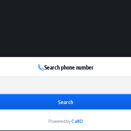
Search phone number
Search
Powered by
CallID