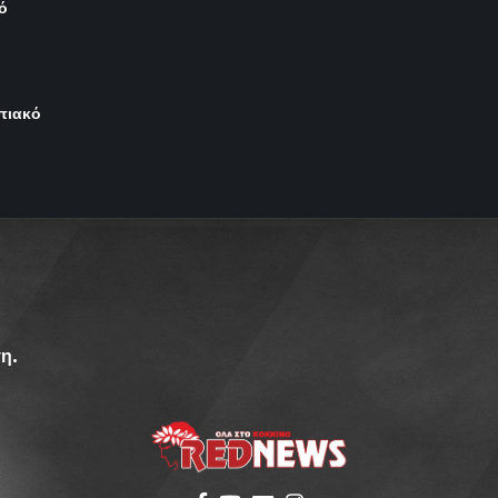
ό
μπιακό
η.