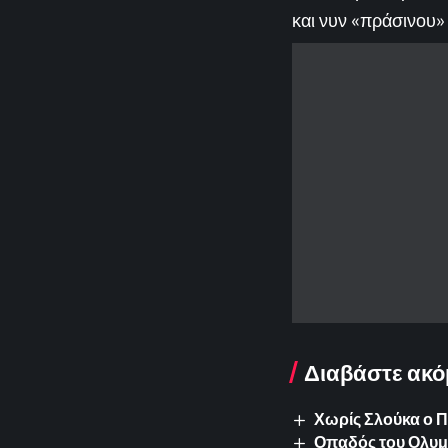
και νυν «πράσινου» 
Διαβάστε ακό
Χωρίς Σλούκα ο 
Οπαδός του Ολυμπ