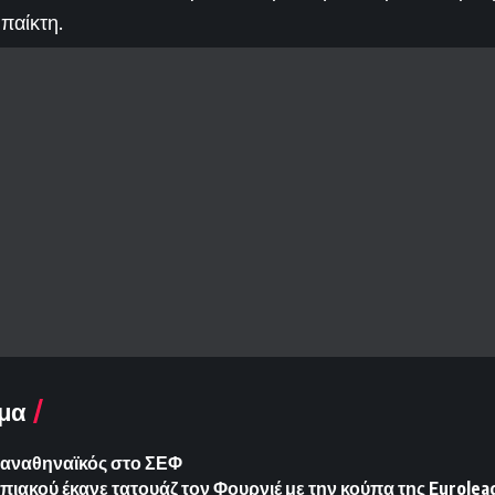
παίκτη.
μα
Παναθηναϊκός στο ΣΕΦ
ιακού έκανε τατουάζ τον Φουρνιέ με την κούπα της Euroleag