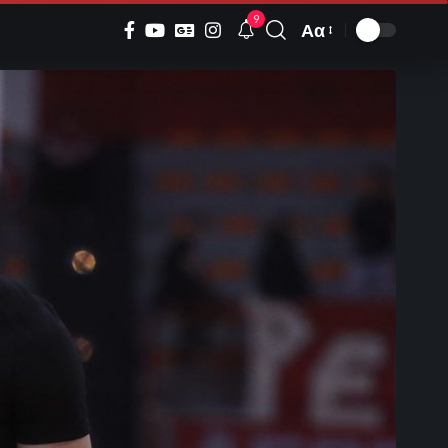
9
Αα
Font
Resizer