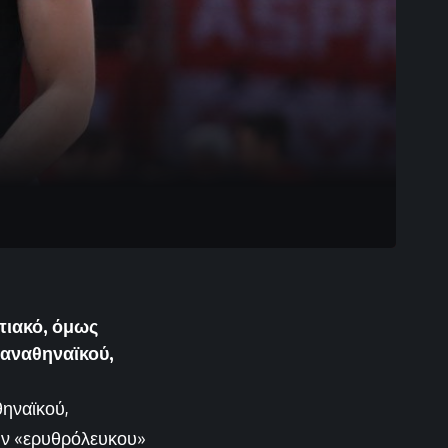
πιακό, όμως
Παναθηναϊκού,
θηναϊκού,
ην «ερυθρόλευκου»