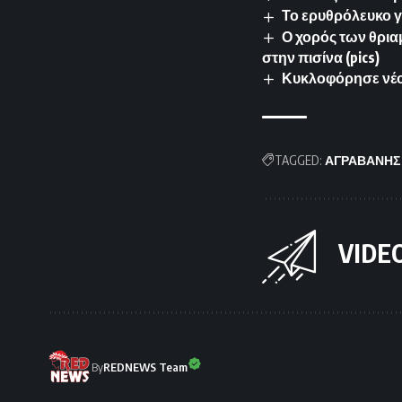
Το ερυθρόλευκο γλ
Ο χορός των θρια
στην πισίνα (pics)
Κυκλοφόρησε νέο 
TAGGED:
ΑΓΡΑΒΑΝΗΣ
VIDE
By
REDNEWS Team