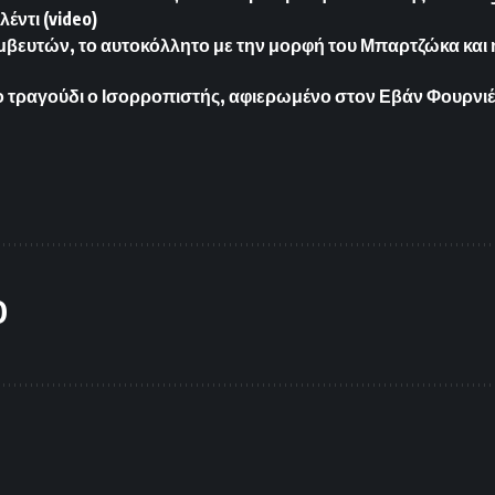
έντι (video)
μβευτών, το αυτοκόλλητο με την μορφή του Μπαρτζώκα και η
τραγούδι ο Ισορροπιστής, αφιερωμένο στον Εβάν Φουρνιέ 
O