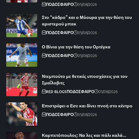
ΠΟΔΟΣΦΑΙΡΟ
05/08/2026
Στο “κάδρο” και ο Μόουρα για την θέση του
αριστερού μπακ
ΠΟΔΟΣΦΑΙΡΟ
05/08/2026
Ο Βίνια για την θέση του Ορτέγκα
ΠΟΔΟΣΦΑΙΡΟ
05/08/2026
Ντεμπούτο με θετικές υποσχέσεις για τον
Σμαΐλοβιτς
RED BLOGS
ΠΟΔΟΣΦΑΙΡΟ
05/08/2026
Επιστρέφει ο Εσε και δίνει πνοή στο κέντρο
ΠΟΔΟΣΦΑΙΡΟ
05/08/2026
Καρπετόπουλος: Να λες και πάλι καλά…