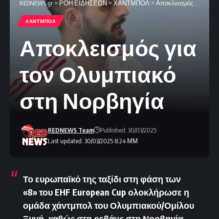
REDNEWS.gr
>
ΡΟΗ ΕΙΔΗΣΕΩΝ
>
ΧΑΝΤΜΠΟΛ
>
Αποκλεισμός για τον Ολυμπιακό στη Νορβηγία
ΧΑΝΤΜΠΟΛ
Αποκλεισμός για
τον Ολυμπιακό
στη Νορβηγία
REDNEWS Team
Published: 30/03/2025
Last updated: 30/03/2025 8:24 ΜΜ
Το ευρωπαϊκό της ταξίδι στη φάση των
«8» του EHF European Cup ολοκλήρωσε η
ομάδα χάντμπολ του Ολυμπιακού/Ομίλου
Ξυνή, καθώς στη ρεβάνς στη Νορβηγία,