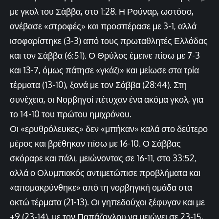
με γκολ του Σάββα, στο 1:28. Η Ρούναρ, ωστόσο,
ανέβασε «στροφές» και προσπέρασε με 3-1, αλλά
ισοφαρίστηκε (3-3) από τους πρωταθλητές Ελλάδας
και τον Σάββα (6:51). Ο Θρύλος έμεινε πίσω με 7-3
και 13-7, όμως πάτησε «γκάζι» και μείωσε στα τρία
τέρματα (13-10), ξανά με τον Σάββα (28:44). Στη
συνέχεια, οι Νορβηγοί πέτυχαν ένα ακόμα γκολ, για
το 14-10 του πρώτου ημιχρόνου.
Οι «ερυθρόλευκες» δεν «μπήκαν» καλά στο δεύτερο
μέρος και βρέθηκαν πίσω με 16-10. Ο Σάββας
σκόραρε και πάλι, μειώνοντας σε 16-11, στο 33:52,
αλλά ο Ολυμπιακός αντιμετώπισε προβλήματα και
«απομακρύνθηκε» από τη νορβηγική ομάδα στα
οκτώ τέρματα (21-13). Οι γηπεδούχοι ξέφυγαν και με
+9 (23-14), με τον Παπάζογλου να μειώνει σε 23-15,