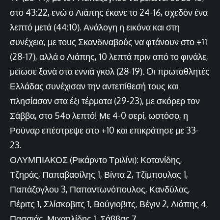
στο 43:22, ενώ ο Λιάπης έκανε το 24-16, σχεδόν ένα
λεπτό μετά (44:10). Ανάλογη η εικόνα και στη
συνέχεια, με τους Σκανδιναβούς να φτάνουν στο +11
(28-17), αλλά ο Λιάπης, 10 λεπτά πριν από το φινάλε,
μείωσε ξανά στα εννιά γκολ (28-19). Oι πρωταθλητές
Ελλάδας συνέχισαν την αντεπίθεσή τους και
πλησίασαν στα έξι τέρματα (29-23), με σκόρερ τον
Σάββα, στο 54ο λεπτό! Με 4-0 σερί, ωστόσο, η
Ρούναρ επέστρεψε στο +10 και επικράτησε με 33-
23.
ΟΛΥΜΠΙΑΚΟΣ (Ρικάρντο Τριλίνι): Κοτανίδης,
Τζηράς, Παπαβασίλης 1, Βίντα 2, Τζίμπουλας 1,
Παπάζογλου 3, Παπαντωνόπουλος, Κανδύλας,
Πέριτς 1, Σλίσκοβιτς 1, Βούγιοβιτς, Βέγιν 2, Λιάπης 4,
Πασσιάς, Μιχαηλίδης 1, Σάββας 7