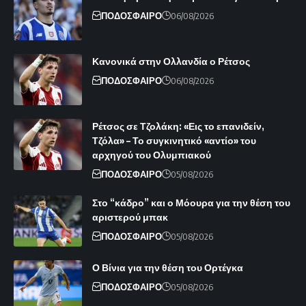
ΠΟΔΟΣΦΑΙΡΟ
06/08/2026
Κανονικά στην Ολλανδία ο Ρέτσος
ΠΟΔΟΣΦΑΙΡΟ
06/08/2026
Ρέτσος σε Τζολάκη: «Εις το επανιδείν,
Τζόλα» – Το συγκινητικό «αντίο» του
αρχηγού του Ολυμπιακού
ΠΟΔΟΣΦΑΙΡΟ
05/08/2026
Στο “κάδρο” και ο Μόουρα για την θέση του
αριστερού μπακ
ΠΟΔΟΣΦΑΙΡΟ
05/08/2026
Ο Βίνια για την θέση του Ορτέγκα
ΠΟΔΟΣΦΑΙΡΟ
05/08/2026