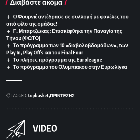
Διαβάστε ακόμα
Ο Φουρνιέ αντέδρασε σε συλλογή με φανέλες του
από φίλο της ομάδας!
Γ. Μπαρτζώκας: Επισκέφθηκε την Παναγία της
Τήνου (ΦΩΤΟ)
Το πρόγραμμα των 10 «διαβολοβδομάδων», των
Play In, Play Offs και του Final Four
Το πλήρες πρόγραμμα της Euroleague
Το πρόγραμμα του Ολυμπιακού στην Ευρωλίγκα
TAGGED:
topbasket
ΠΡΙΝΤΕΖΗΣ
VIDEO