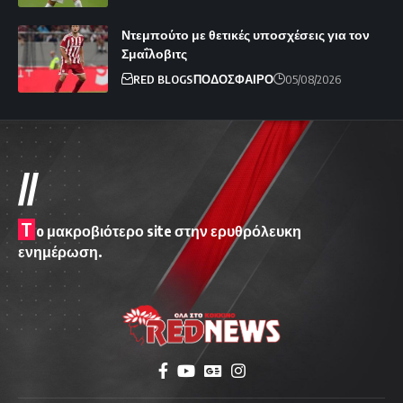
Ντεμπούτο με θετικές υποσχέσεις για τον
Σμαΐλοβιτς
RED BLOGS
ΠΟΔΟΣΦΑΙΡΟ
05/08/2026
//
T
o μακροβιότερο site στην ερυθρόλευκη
ενημέρωση.