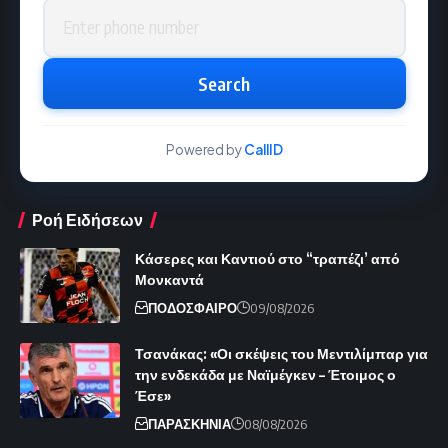
Phone number
Search
Powered by
CallID
Ροή Ειδήσεων
Κάσερες και Καντιού στο “τραπέζι’ από
Μονκαντά
ΠΟΔΟΣΦΑΙΡΟ
09/08/2026
Τσανάκας: «Οι σκέψεις του Μεντιλίμπαρ για
την ενδεκάδα με Ναϊμέγκεν – Έτοιμος ο
Έσε»
ΠΑΡΑΣΚΗΝΙΑ
08/08/2026