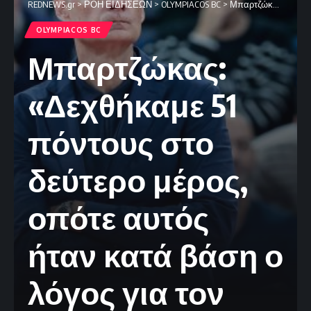
REDNEWS.gr
>
ΡΟΗ ΕΙΔΗΣΕΩΝ
>
OLYMPIACOS BC
>
Μπαρτζώκας: «Δεχθήκαμε 51 πόντους στο δεύτερο μέρος, οπότε αυτός ήταν κατά βάση ο λόγος για τον οποίο χάσαμε»
OLYMPIACOS BC
Μπαρτζώκας:
«Δεχθήκαμε 51
πόντους στο
δεύτερο μέρος,
οπότε αυτός
ήταν κατά βάση ο
λόγος για τον