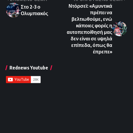
Ντόρσεϊ: «Αμυντικά
Στο 2-3 ο
πρέπει να
Ολυμπιακός
βελτιωθούμε, ενώ
κάποιες φορές η
αυτοπεποίθησή μας
δεν είναι σε υψηλά
επίπεδα, όπως θα
έπρεπε»
Rednews Youtube