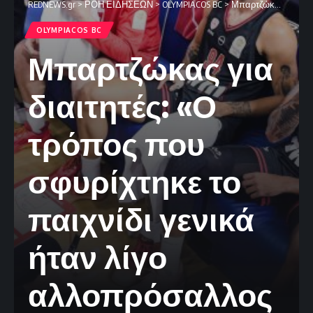
REDNEWS.gr
>
ΡΟΗ ΕΙΔΗΣΕΩΝ
>
OLYMPIACOS BC
>
Μπαρτζώκας για διαιτητές: «Ο τρόπος που σφυρίχτηκε το παιχνίδι γενικά ήταν λίγο αλλοπρόσαλλος»
OLYMPIACOS BC
Μπαρτζώκας για
διαιτητές: «Ο
τρόπος που
σφυρίχτηκε το
παιχνίδι γενικά
ήταν λίγο
αλλοπρόσαλλος