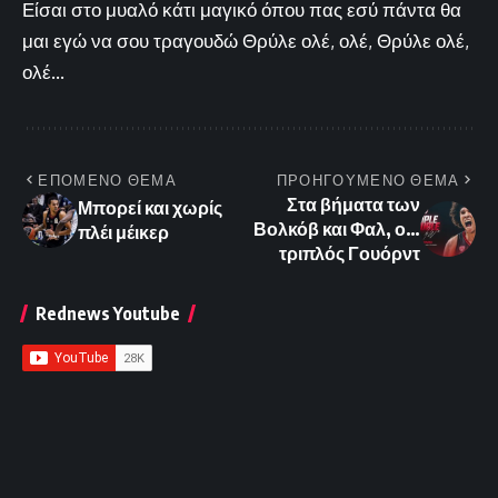
Είσαι στο μυαλό κάτι μαγικό όπου πας εσύ πάντα θα
μαι εγώ να σου τραγουδώ Θρύλε ολέ, ολέ, Θρύλε ολέ,
ολέ...
ΕΠΟΜΕΝΟ ΘΕΜΑ
ΠΡΟΗΓΟΥΜΕΝΟ ΘΕΜΑ
Στα βήματα των
Μπορεί και χωρίς
Βολκόβ και Φαλ, ο…
πλέι μέικερ
τριπλός Γουόρντ
Rednews Youtube