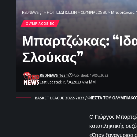
REDNEWS.gr
>
ΡΟΗ ΕΙΔΗΣΕΩΝ
>
OLYMPIACOS BC
>
Μπαρτζώκας: “
OLYMPIACOS BC
Μπαρτζώκας: “Ιδα
Σλούκας”
REDNEWS Team
Published: 19/06/2023
Last updated: 19/06/2023 4:41 ΜΜ
BASKET LEAGUE 2022-2023 / ΦΙΕΣΤΑ ΤΟΥ ΟΛΥΜΠΙΑΚ
Ο Γιώργος Μπαρτζώκ
καταπληκτικής σεζό
«Όταν ξαναγύρισα στ