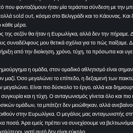
τό που φανταζόμουν ήταν μία τεράστια σύνδεση με την μπ
ολλά sold out, κόσμο στο Βελιγράδι και το Κάουνας. Και
 κάθε μέρα.
ς της σεζόν θα ήταν η Ευρωλίγκα, αλλά δεν την πήραμε. Δ
υς συναδέλφους μου θετικά σχόλια για το πώς παίξαμε. Δε
ήριξη από την διοίκηση, χρόνο, τύχη, τα πρόσωπα και υγε
 δημιούργημα η ομάδα, στον ομαδικό αθλητισμό είναι σημ
ν μαζί. Όσο μεγαλώνει το επίπεδο, η δεξαμενή των παικτ
δεν μεγαλώνει. Είναι πιο δύσκολο το έργο, αλλά και δημιου
 συγκυρία και η τύχη. Ο ανταγωνισμός γίνεται όλο και πιο
κών ομάδων, τα μπάτζετ δεν μειώθηκαν, αλλά ανεβαίνου
κριθούν στην Ευρωλίγκα. Ο μεγάλος μας ανταγωνιστής σ
κα ποσά. Άρα εμείς πρέπει να συνεχίσουμε να βελτιωνόμασ
 καλύτεροι, γιατί αυτό δεν είναι εύκολο.