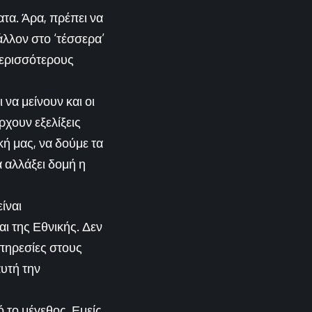
ατα. Άρα, πρέπει να
λλον στο ‘τέσσερα’
περισσότερους
 να μείνουν και οι
ρχουν εξελίξεις
κή μας, να δούμε τα
α αλλάξει δομή η
ίναι
αι της Εθνικής. Δεν
υπηρεσίες στους
αυτή την
ό το μέγεθος. Εμείς