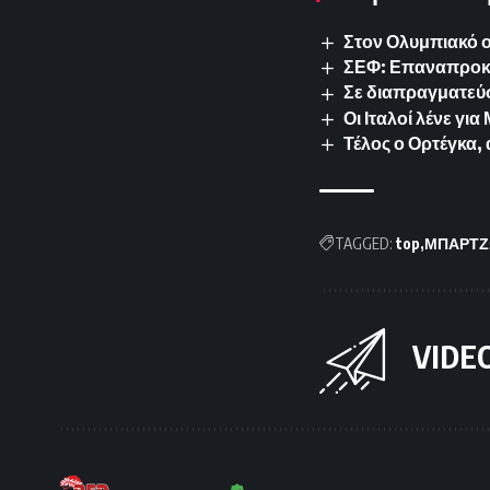
Στον Ολυμπιακό 
ΣΕΦ: Επαναπροκυρ
Σε διαπραγματεύσ
Οι Ιταλοί λένε γ
Τέλος ο Ορτέγκα,
TAGGED:
top
ΜΠΑΡΤΖ
VIDE