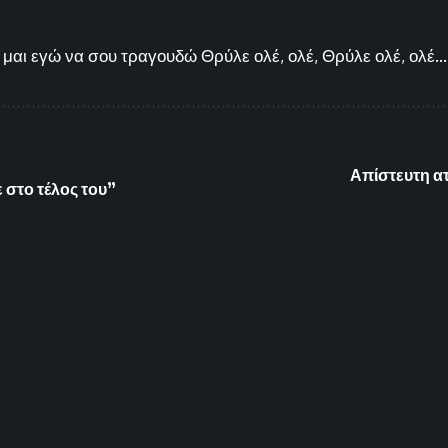
μαι εγώ να σου τραγουδώ Θρύλε ολέ, ολέ, Θρύλε ολέ, ολέ...
Απίστευτη α
ε στο τέλος του”