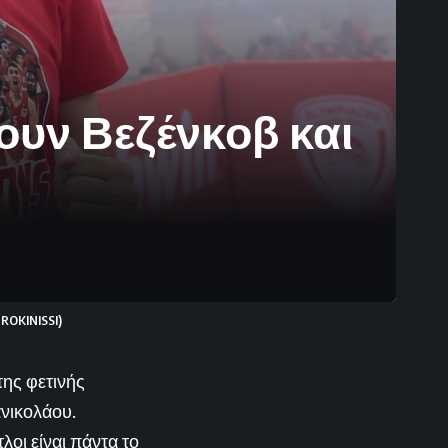
ουν Βεζένκοβ και
OKINISSI)
ης φετινής
ανικολάου.
λοι είναι πάντα το