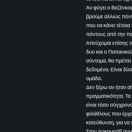
Αν φύγει ο Βεζένκοφ
βρούμε αλλιώς πόντ
που να κάνει τέτοι
πόντους από την περ
Απεύχομαι επίσης να
δυο και ο Παπανικο
σύντομα, θα πρέπει 
δεδομένα. Είναι δύσ
ομάδα.
Δεν ξέρω αν ήταν α
πραγματικότητα. Το 
είναι τόσο σύγχρον
φιλάθλους που έρχο
κατεύθυνση, για να 
Στην Λοκομοτίβ συνέ