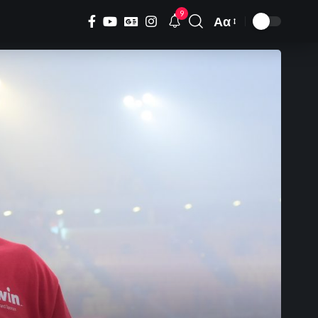
9
Αα
Font
Resizer