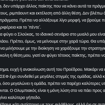
, δεν υπάρχει άλλος παίκτης που να κάνει αυτά τα πράγμ
ους, ριμπάουντ και εκτέλεση από άλλη θέση. Δεν βλέπω ά
α πράγματα. Πρέπει να αλλάξουμε λίγο μορφή, να βρούμε 
ιφέρεια και το ‘πέντε’.
 φύγει ο Σλούκας, το ιδανικό σενάριο στο μυαλό μου είναι
λάου. Πρέπει, όμως, να μείνουμε στην χαρά τώρα. Θα υπά
να μιλήσουμε με την διοίκηση να χαράξουμε την στρατηγι
κολη η θέση μου, γιατί αν φύγει τέτοιος παίκτης, πρέπει ν
ίτημα, ευχή ή ανακοίνωση αυτή του Προέδρου. Μακάρι να ε
ΣΕΦ έχει συνδεθεί με μεγάλες στιγμές της ομάδας, αλλά κ
ο, όσο μεγαλώνει η ομάδα, πρέπει να παρέχει καλύτερες 
νται. Ο Ολυμπιακός είναι η μόνη λύση στο να πάει προς 
γίνει καλύτερο γήπεδο.
βαινε κάτι αντίστοιχο με τους φιλάθλους, αλλά όχι σε αυτ