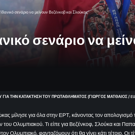
Ιδανικό σενάριο να μείνουν Βεζένκοβ και Σλούκας”
νικό σενάριο να μείν
ΟΥ ΓΙΑ ΤΗΝ ΚΑΤΑΚΤΗΣΗ ΤΟΥ ΠΡΩΤΑΘΛΗΜΑΤΟΣ (ΓΙΩΡΓΟΣ ΜΑΤΘΑΙΟΣ / EUR
ας μίλησε για όλα στην ΕΡΤ, κάνοντας τον απολογισμό τ
ν του Ολυμπιακού. Τι είπε για Βεζένκοφ, Σλούκα και Παπ
ον Ολυμπιακό, φανταζόμουν ότι θα γίνει κάτι τέτοιο. Οι τίτ