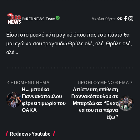
Ακολουθήστε:
By
REDNEWS Team
Είσαι στο μυαλό κάτι μαγικό όπου πας εσύ πάντα θα
μαι εγώ να σου τραγουδώ Θρύλε ολέ, ολέ, Θρύλε ολέ,
ολέ...
ΕΠΟΜΕΝΟ ΘΕΜΑ
ΠΡΟΗΓΟΥΜΕΝΟ ΘΕΜΑ
Η… μπούκα
Απίστευτη επίθεση
Γιαννακόπουλου
Γιαννακόπουλου σε
φέρνει τιμωρία του
Μπαρτζώκα: “Ενας
ΟΑΚΑ
να του πει πέρνα
έξω”
Rednews Youtube