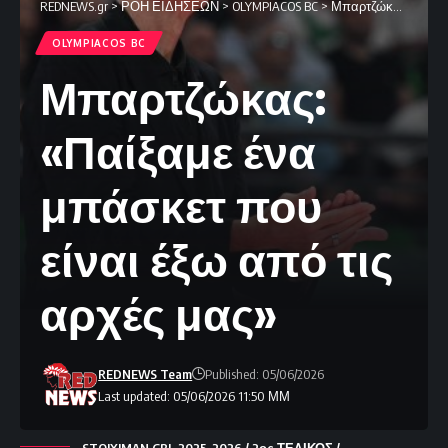
REDNEWS.gr
>
ΡΟΗ ΕΙΔΗΣΕΩΝ
>
OLYMPIACOS BC
>
Μπαρτζώκας: «Παίξαμε ένα μπάσκετ που είναι έξω από τις αρχές μας»
OLYMPIACOS BC
Μπαρτζώκας:
«Παίξαμε ένα
μπάσκετ που
είναι έξω από τις
αρχές μας»
REDNEWS Team
Published: 05/06/2026
Last updated: 05/06/2026 11:50 ΜΜ
STOIXIMAN GBL 2025-2026 / 2ος ΤΕΛΙΚΟΣ /