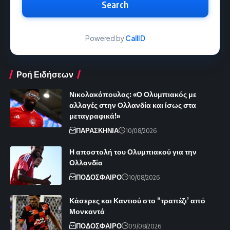
Search
Powered by
CallID
Ροή Ειδήσεων
Νικολακόπουλος: «Ο Ολυμπιακός με
αλλαγές στην Ολλανδία και ίσως στα
μεταγραφικά!»
ΠΑΡΑΣΚΗΝΙΑ
10/08/2026
Η αποστολή του Ολυμπιακού για την
Ολλανδία
ΠΟΔΟΣΦΑΙΡΟ
10/08/2026
Κάσερες και Καντιού στο “τραπέζι’ από
Μονκαντά
ΠΟΔΟΣΦΑΙΡΟ
09/08/2026