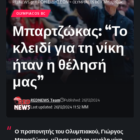
REDNEWS.gr
>
ΡΟΗ ΕΙΔΗΣΕΩΝ
>
OLYMPIACOS BC
>
Μπαρτζώκας: “Το κλειδί για τη νίκη ήταν η θέλησή μας”
OLYMPIACOS BC
Μπαρτζώκας: “Το
κλειδί για τη νίκη
ήταν η θέλησή
μας”
REDNEWS Team
Published: 26/12/2024
Last updated: 26/12/2024 11:52 ΜΜ
Ο προπονητής του Ολυμπιακού, Γιώργος
Μπαρτζώκας, μίλησε μετά τη μεγάλη νίκη