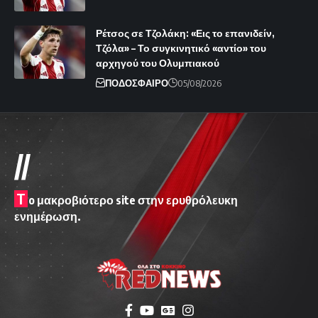
Ρέτσος σε Τζολάκη: «Εις το επανιδείν,
Τζόλα» – Το συγκινητικό «αντίο» του
αρχηγού του Ολυμπιακού
ΠΟΔΟΣΦΑΙΡΟ
05/08/2026
//
T
o μακροβιότερο site στην ερυθρόλευκη
ενημέρωση.