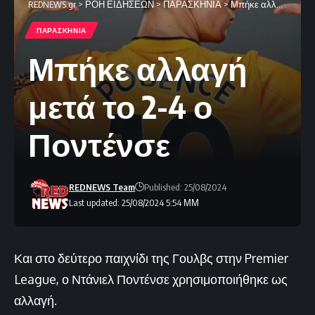
REDNEWS.gr
>
ΡΟΗ ΕΙΔΗΣΕΩΝ
>
ΠΑΡΑΣΚΗΝΙΑ
>
Μπήκε αλλαγή μετά το 2-4 ο Ποντένσε
ΠΑΡΑΣΚΗΝΙΑ
Μπήκε αλλαγή
μετά το 2-4 ο
Ποντένσε
REDNEWS Team
Published: 25/08/2024
Last updated: 25/08/2024 5:54 ΜΜ
Και στο δεύτερο παιχνίδι της Γουλβς στην Premier
League, ο Ντάνιελ Ποντένσε χρησιμοποιήθηκε ως
αλλαγή.