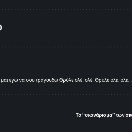
O
μαι εγώ να σου τραγουδώ Θρύλε ολέ, ολέ, Θρύλε ολέ, ολέ...
Το “σκανάρισμα” των σκά