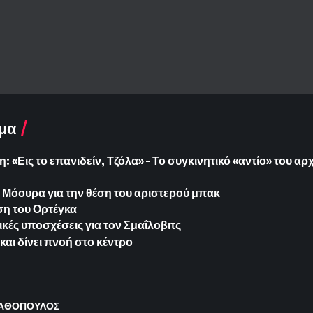
μα
: «Εις το επανιδείν, Τζόλα» – Το συγκινητικό «αντίο» του α
ο Μόουρα για την θέση του αριστερού μπακ
έση του Ορτέγκα
ικές υποσχέσεις για τον Σμαΐλοβιτς
και δίνει πνοή στο κέντρο
ΑΘΟΠΟΥΛΟΣ