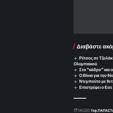
Διαβάστε ακό
Ρέτσος σε Τζολάκη
Ολυμπιακού
Στο “κάδρο” και 
Ο Βίνια για την θ
Ντεμπούτο με θετ
Επιστρέφει ο Εσε 
TAGGED:
top
ΠΑΠΑΣΤ