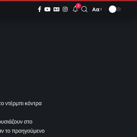
9
Αα
Font
Resizer
το ντέρμπι κόντρα
ουσιάζουν στο
σαν το προηγούμενο