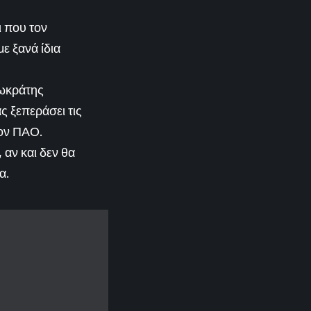
ι που τον
ε ξανά ίδια
Σωκράτης
ς ξεπεράσει τις
τον ΠΑΟ.
 αν και δεν θα
α.