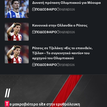
Δυνατή πρόταση Ολυμπιακού για Μόουρα
ΠΟΔΟΣΦΑΙΡΟ
06/08/2026
Κανονικά στην Ολλανδία ο Ρέτσος
ΠΟΔΟΣΦΑΙΡΟ
06/08/2026
Ρέτσος σε Τζολάκη: «Εις το επανιδείν,
Τζόλα» – Το συγκινητικό «αντίο» του
αρχηγού του Ολυμπιακού
ΠΟΔΟΣΦΑΙΡΟ
05/08/2026
//
T
o μακροβιότερο site στην ερυθρόλευκη