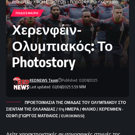
REDNEWS.gr
>
ΡΟΗ ΕΙΔΗΣΕΩΝ
>
ΠΟΔΟΣΦΑΙΡΟ
>
Χερενφέιν-Ολυμπιακός: Το Photostory
ΠΟΔΟΣΦΑΙΡΟ
Χερενφέιν-
Ολυμπιακός: Το
Photostory
REDNEWS Team
Published: 02/08/2025
Last updated: 02/08/2025 5:59 ΜΜ
ΠΡΟΕΤΟΙΜΑΣΙΑ ΤΗΣ ΟΜΑΔΑΣ ΤΟΥ ΟΛΥΜΠΙΑΚΟΥ ΣΤΟ
ΣΙΕΝΤΑΜ ΤΗΣ ΟΛΛΑΝΔΙΑΣ / 17η ΗΜΕΡΑ / ΦΙΛΙΚΟ / ΧΕΡΕΝΦΕΝ -
ΟΣΦΠ (ΓΙΩΡΓΟΣ ΜΑΤΘΑΙΟΣ / EUROKINISSI)
Δείτε χαρακτηριστικές φωτογραφικές στιγμές της