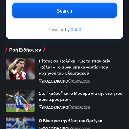
Search
Powered by
CallID
Ροή Ειδήσεων
Ρέτσος σε Τζολάκη: «Εις το επανιδείν,
Τζόλα» – Το συγκινητικό «αντίο» του
αρχηγού του Ολυμπιακού
ΠΟΔΟΣΦΑΙΡΟ
05/08/2026
Στο “κάδρο” και ο Μόουρα για την θέση του
αριστερού μπακ
ΠΟΔΟΣΦΑΙΡΟ
05/08/2026
Ο Βίνια για την θέση του Ορτέγκα
ΠΟΔΟΣΦΑΙΡΟ
05/08/2026