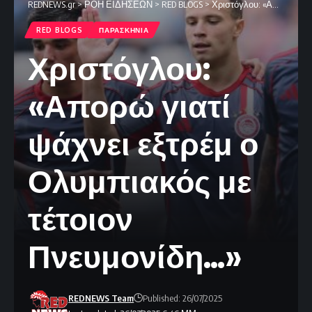
REDNEWS.gr
>
ΡΟΗ ΕΙΔΗΣΕΩΝ
>
RED BLOGS
>
Χριστόγλου: «Απορώ γιατί ψάχνει εξτρέμ ο Ολυμπιακός με τέτοιον Πνευμονίδη…»
RED BLOGS
ΠΑΡΑΣΚΗΝΙΑ
Χριστόγλου:
«Απορώ γιατί
ψάχνει εξτρέμ ο
Ολυμπιακός με
τέτοιον
Πνευμονίδη…»
REDNEWS Team
Published: 26/07/2025