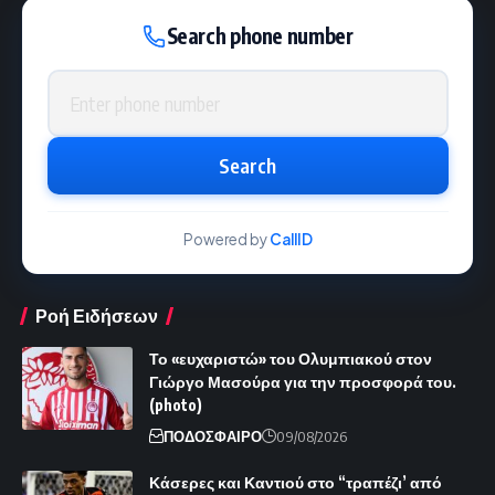
Search phone number
Phone number
Search
Powered by
CallID
Ροή Ειδήσεων
Το «ευχαριστώ» του Ολυμπιακού στον
Γιώργο Μασούρα για την προσφορά του.
(photo)
ΠΟΔΟΣΦΑΙΡΟ
09/08/2026
Κάσερες και Καντιού στο “τραπέζι’ από