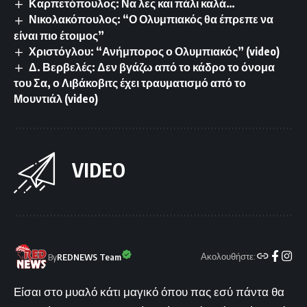
Καρπετόπουλος: Να λες και πάλι καλά…
Νικολακόπουλος: “Ο Ολυμπιακός θα έπρεπε να
είναι πιο έτοιμος”
Χριστόγλου: “Ανήμπορος ο Ολυμπιακός” (video)
Δ. Βερβελές: Δεν βγάζω από το κάδρο το όνομα
του Σα, ο Λιβάκοβιτς έχει τραυματισμό από το
Μουντιάλ (video)
VIDEO
Ακολουθήστε:
By
REDNEWS Team
Είσαι στο μυαλό κάτι μαγικό όπου πας εσύ πάντα θα