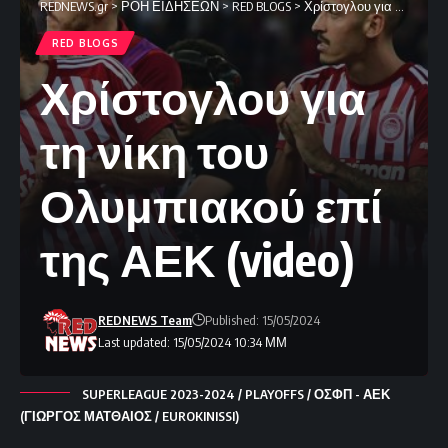
REDNEWS.gr
>
ΡΟΗ ΕΙΔΗΣΕΩΝ
>
RED BLOGS
>
Χρίστογλου για τη νίκη του Ολυμπιακού επί της ΑΕΚ (video)
RED BLOGS
Χρίστογλου για
τη νίκη του
Ολυμπιακού επί
της ΑΕΚ (video)
REDNEWS Team
Published: 15/05/2024
Last updated: 15/05/2024 10:34 ΜΜ
SUPERLEAGUE 2023-2024 / PLAYOFFS / ΟΣΦΠ - ΑΕΚ
(ΓΙΩΡΓΟΣ ΜΑΤΘΑΙΟΣ / EUROKINISSI)