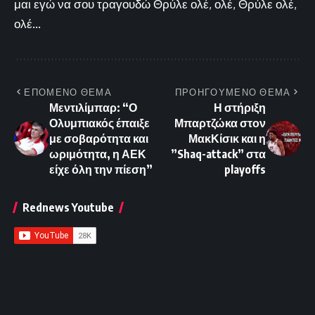
μαι εγώ να σου τραγουδώ Θρύλε ολέ, ολέ, Θρύλε ολέ,
ολέ...
ΕΠΟΜΕΝΟ ΘΕΜΑ
ΠΡΟΗΓΟΥΜΕΝΟ ΘΕΜΑ
Μεντιλίμπαρ: “Ο
Η στήριξη
Ολυμπιακός έπαιξε
Μπαρτζώκα στον
με σοβαρότητα και
ΜακΚίσικ και η
ωριμότητα, η ΑΕΚ
”Shaq-attack” στα
είχε όλη την πίεση”
playoffs
Rednews Youtube