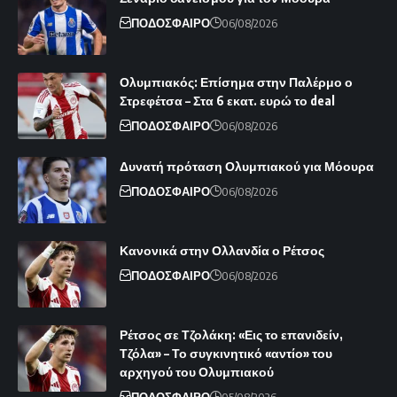
ΠΟΔΟΣΦΑΙΡΟ
06/08/2026
Ολυμπιακός: Επίσημα στην Παλέρμο ο
Στρεφέτσα – Στα 6 εκατ. ευρώ το deal
ΠΟΔΟΣΦΑΙΡΟ
06/08/2026
Δυνατή πρόταση Ολυμπιακού για Μόουρα
ΠΟΔΟΣΦΑΙΡΟ
06/08/2026
Κανονικά στην Ολλανδία ο Ρέτσος
ΠΟΔΟΣΦΑΙΡΟ
06/08/2026
Ρέτσος σε Τζολάκη: «Εις το επανιδείν,
Τζόλα» – Το συγκινητικό «αντίο» του
αρχηγού του Ολυμπιακού
ΠΟΔΟΣΦΑΙΡΟ
05/08/2026