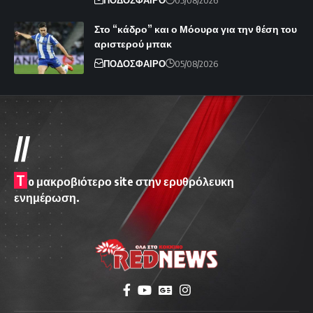
Στο “κάδρο” και ο Μόουρα για την θέση του
αριστερού μπακ
ΠΟΔΟΣΦΑΙΡΟ
05/08/2026
//
T
o μακροβιότερο site στην ερυθρόλευκη
ενημέρωση.