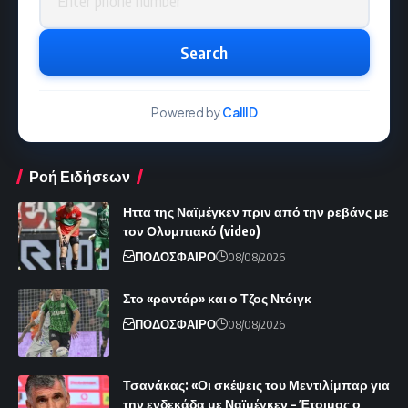
Search
Powered by
CallID
Ροή Ειδήσεων
Ηττα της Ναϊμέγκεν πριν από την ρεβάνς με
τον Ολυμπιακό (video)
ΠΟΔΟΣΦΑΙΡΟ
08/08/2026
Στο «ραντάρ» και ο Τζος Ντόιγκ
ΠΟΔΟΣΦΑΙΡΟ
08/08/2026
Τσανάκας: «Οι σκέψεις του Μεντιλίμπαρ για
την ενδεκάδα με Ναϊμέγκεν – Έτοιμος ο