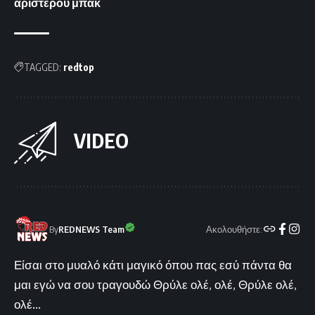
αριστερού μπακ
TAGGED:
redtop
VIDEO
Ακολουθήστε:
By
REDNEWS Team
Είσαι στο μυαλό κάτι μαγικό όπου πας εσύ πάντα θα
μαι εγώ να σου τραγουδώ Θρύλε ολέ, ολέ, Θρύλε ολέ,
ολέ...