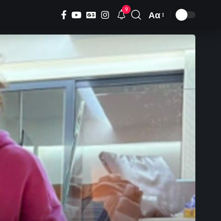
9
Αα
Font
Resizer