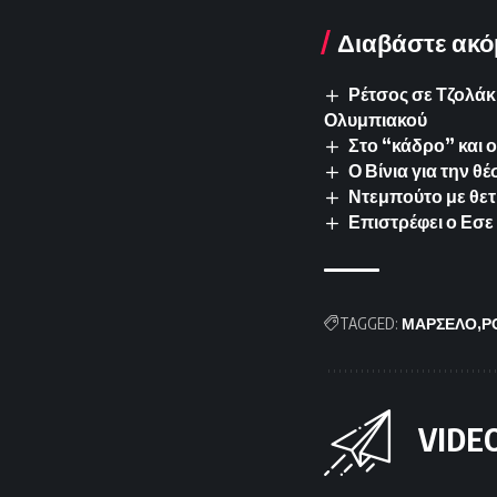
Διαβάστε ακό
Ρέτσος σε Τζολάκη
Ολυμπιακού
Στο “κάδρο” και 
Ο Βίνια για την θ
Ντεμπούτο με θετ
Επιστρέφει ο Εσε 
TAGGED:
ΜΑΡΣΕΛΟ
Ρ
VIDE