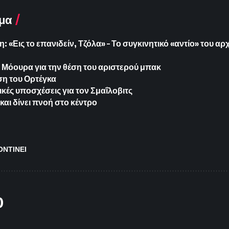
μα
: «Εις το επανιδείν, Τζόλα» – Το συγκινητικό «αντίο» του α
ο Μόουρα για την θέση του αριστερού μπακ
έση του Ορτέγκα
ικές υποσχέσεις για τον Σμαΐλοβιτς
και δίνει πνοή στο κέντρο
ΟΝΤΙΝΕΙ
O