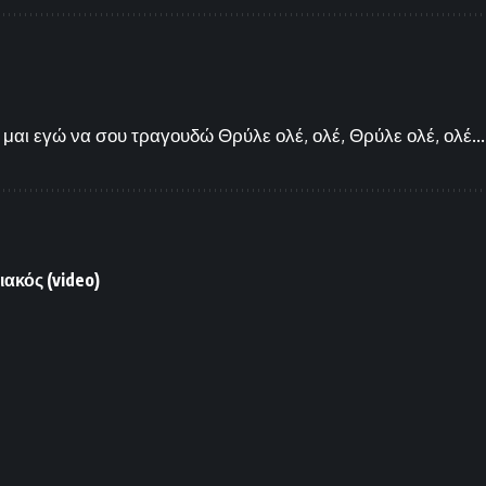
μαι εγώ να σου τραγουδώ Θρύλε ολέ, ολέ, Θρύλε ολέ, ολέ...
ακός (video)