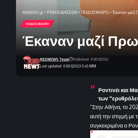
REDNEWS.gr
>
ΡΟΗ ΕΙΔΗΣΕΩΝ
>
ΠΟΔΟΣΦΑΙΡΟ
>
Έκαναν μαζί Π
ΠΟΔΟΣΦΑΙΡΟ
Έκαναν μαζί Πρωτ
REDNEWS Team
Published: 01/01/2023
Last updated: 01/01/2023 5:45 ΜΜ
Ροντινέι και Μ
των “ερυθρόλευ
“Στην Αθήνα, το 20
αυτή την στιγμή με
συγκεκριμένα ο Ροντ