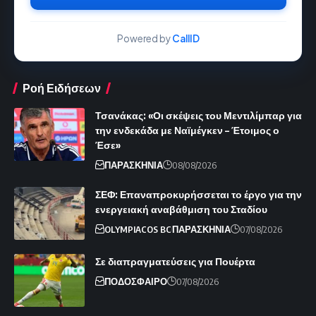
Powered by
CallID
Ροή Ειδήσεων
Τσανάκας: «Οι σκέψεις του Μεντιλίμπαρ για
την ενδεκάδα με Ναϊμέγκεν – Έτοιμος ο
Έσε»
ΠΑΡΑΣΚΗΝΙΑ
08/08/2026
ΣΕΦ: Επαναπροκυρήσσεται το έργο για την
ενεργειακή αναβάθμιση του Σταδίου
OLYMPIACOS BC
ΠΑΡΑΣΚΗΝΙΑ
07/08/2026
Σε διαπραγματεύσεις για Πουέρτα
ΠΟΔΟΣΦΑΙΡΟ
07/08/2026