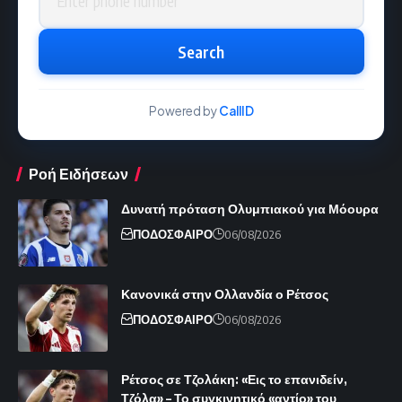
Search
Powered by
CallID
Ροή Ειδήσεων
Δυνατή πρόταση Ολυμπιακού για Μόουρα
ΠΟΔΟΣΦΑΙΡΟ
06/08/2026
Κανονικά στην Ολλανδία ο Ρέτσος
ΠΟΔΟΣΦΑΙΡΟ
06/08/2026
Ρέτσος σε Τζολάκη: «Εις το επανιδείν,
Τζόλα» – Το συγκινητικό «αντίο» του