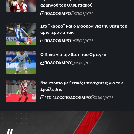
αρχηγού του Ολυμπιακού
ΠΟΔΟΣΦΑΙΡΟ
05/08/2026
Στο “κάδρο” και ο Μόουρα για την θέση του
αριστερού μπακ
ΠΟΔΟΣΦΑΙΡΟ
05/08/2026
Ο Βίνια για την θέση του Ορτέγκα
ΠΟΔΟΣΦΑΙΡΟ
05/08/2026
Ντεμπούτο με θετικές υποσχέσεις για τον
Σμαΐλοβιτς
RED BLOGS
ΠΟΔΟΣΦΑΙΡΟ
05/08/2026
//