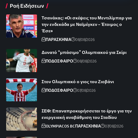
Ροή Ειδήσεων
Τσανάκας: «Οι σκέψεις του Μεντιλίμπαρ για
την ενδεκάδα με Ναϊμέγκεν – Έτοιμος ο
Έσε»
ΠΑΡΑΣΚΗΝΙΑ
08/08/2026
Δυνατό “μπάσιμο” Ολυμπιακού για Σκίρι
ΠΟΔΟΣΦΑΙΡΟ
08/08/2026
Στον Ολυμπιακό ο γιος του Ζιοβάνι
ΠΟΔΟΣΦΑΙΡΟ
07/08/2026
ΣΕΦ: Επαναπροκυρήσσεται το έργο για την
ενεργειακή αναβάθμιση του Σταδίου
OLYMPIACOS BC
ΠΑΡΑΣΚΗΝΙΑ
07/08/2026