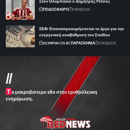
Στον Ολυμπιακό ο Δημήτρης Ρέτσος
ΠΟΔΟΣΦΑΙΡΟ
07/08/2026
ΣΕΦ: Επαναπροκυρήσσεται το έργο για την
ενεργειακή αναβάθμιση του Σταδίου
OLYMPIACOS BC
ΠΑΡΑΣΚΗΝΙΑ
07/08/2026
//
T
o μακροβιότερο site στην ερυθρόλευκη
ενημέρωση.