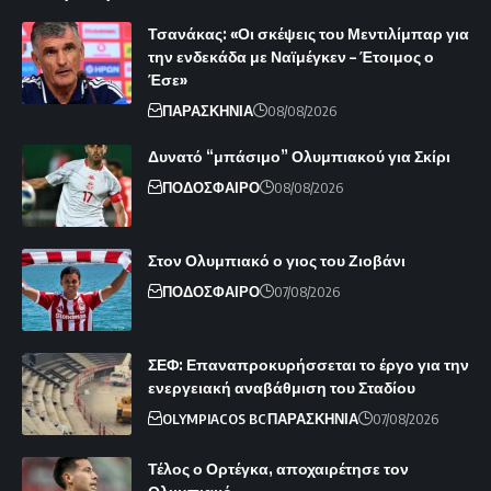
Τσανάκας: «Οι σκέψεις του Μεντιλίμπαρ για
την ενδεκάδα με Ναϊμέγκεν – Έτοιμος ο
Έσε»
ΠΑΡΑΣΚΗΝΙΑ
08/08/2026
Δυνατό “μπάσιμο” Ολυμπιακού για Σκίρι
ΠΟΔΟΣΦΑΙΡΟ
08/08/2026
Στον Ολυμπιακό ο γιος του Ζιοβάνι
ΠΟΔΟΣΦΑΙΡΟ
07/08/2026
ΣΕΦ: Επαναπροκυρήσσεται το έργο για την
ενεργειακή αναβάθμιση του Σταδίου
OLYMPIACOS BC
ΠΑΡΑΣΚΗΝΙΑ
07/08/2026
Τέλος ο Ορτέγκα, αποχαιρέτησε τον