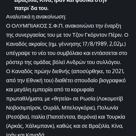
πατρι΄δα του.
Αναλυτικά η ανακοίνωση:
Ο ΟΛΥΜΠΙΑΚΟΣ Σ.Φ.Π. ανακοινώνει την έναρξη
της συνεργασίας του με τον Τζον Γκόρντον Πέριν. Ο
Καναδός ακραίος (ημ. γέννησης 17/8/1989, 2,02μ.)
υπέγραψε το νέο του συμβόλαιο και εντάσσεται στο
ρόστερ της ομάδας βόλεϊ Ανδρών του συλλόγου.
Ο Καναδός πρώην διεθνής (αποσύρθηκε, το 2021,
από την Εθνική του) διαθέτει σπουδαίο βιογραφικό
και μεγάλη εμπειρία από τα κορυφαία
πρωταθλήματα, με «θητεία» σε Ρωσία (Λοκομοτίβ
Νοβοσιμπίρσκ, Ουράλ, Μπελογκόριε), Πολωνία
(Ρεσόβια), Ιταλία (Πιατσέντσα, Βερόνα) και Τουρκία
(Αρκάς, Χάλκμπανκ), καθώς και σε Βραζιλία, Κίνα,
Ιράν και Καναδά.