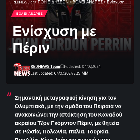
REDNEWS.gr
>
ΡΟΗ ΕΙΔΗΣΕΩΝ
>
ΒΟΛΕΪ ΑΝΔΡΕΣ
>
Ενίσχυση με Πέριν
ΒΟΛΕΪ ΑΝΔΡΕΣ
Ενίσχυση με
Πέριν
REDNEWS Team
Published: 04/07/2024
Last updated: 04/07/2024 3:29 ΜΜ
Σημαντική μεταγραφική κίνηση για τον
Ολυμπιακό, με την ομάδα του Πειραιά να
ανακοινώνει την απόκτηση του Καναδού
ακραίου Τζον Γκόρντον Πέριν, με θητεία
σε Ρώσία, Πολωνία, Ιταλία, Τουρκία,
Βραζιλία, Κίνα, Ιράν και φυσικά στην