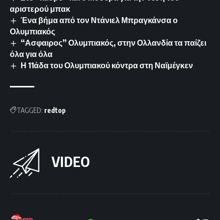
αριστερού μπακ
Ένα βήμα από τον Ντάνιελ Μπραγκάνσα ο
Ολυμπιακός
“Ασφαιρος” Ολυμπιακός, στην Ολλανδία τα παίζει
όλα για όλα
Η 11άδα του Ολυμπιακού κόντρα στη Ναϊμέγκεν
TAGGED:
redtop
VIDEO