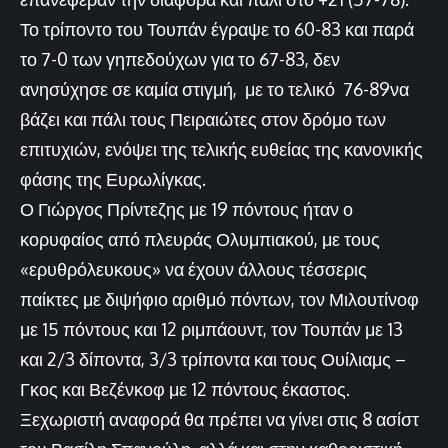
Το τρίποντο του Τουπάν έγραψε το 60-83 και παρά
το 7-0 των γηπεδούχων για το 67-83, δεν
ανησύχησε σε καμία στιγμή, με το τελικό 76-89να
βάζει και πάλι τους Πειραιώτες στον δρόμο των
επιτυχιών, ενόψει της τελικής ευθείας της κανονικής
φάσης της Ευρωλίγκας.
Ο Γιώργος Πρίντεζης με 19 πόντους ήταν ο
κορυφαίος από πλευράς Ολυμπιακού, με τους
«ερυθρόλευκους» να έχουν άλλους τέσσερις
παίκτες με διψήφιο αριθμό πόντων, τον Μιλουτίνοφ
με 15 πόντους και 12 ριμπάουντ, τον Τουπάν με 13
και 2/3 δίποντα, 3/3 τρίποντα και τους Ουίλιαμς –
Γκος και Βεζένκοφ με 12 πόντους έκαστος.
Ξεχωριστή αναφορά θα πρέπει να γίνει στις 8 ασίστ