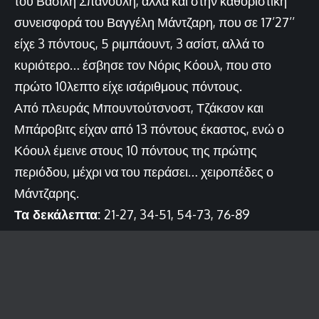
του Βασίλη Σπανούλη, αλλά και στην καθοριστική
συνεισφορά του Βαγγέλη Μάντζαρη, που σε 17’27’’
είχε 3 πόντους, 5 ριμπάουντ, 3 ασίστ, αλλά το
κυριότερο… έσβησε τον Νόρις Κόουλ, που στο
πρώτο 10λεπτο είχε ισάριθμους πόντους.
Από πλευράς Μπουντούτσνοστ, Τζάκσον και
Μπάροβιτς είχαν από 13 πόντους έκαστος, ενώ ο
Κόουλ έμεινε στους 10 πόντους της πρώτης
περιόδου, μέχρι να του περάσει… χειροπέδες ο
Μάντζαρης.
Τα δεκάλεπτα:
21-27, 34-51, 54-73, 76-89