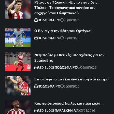
Ρέτσος σε Τζολάκη: «Εις το επανιδείν,
Τζόλα» – Το συγκινητικό «αντίο» του
αρχηγού του Ολυμπιακού
ΠΟΔΟΣΦΑΙΡΟ
05/08/2026
Ο Βίνια για την θέση του Ορτέγκα
ΠΟΔΟΣΦΑΙΡΟ
05/08/2026
Ντεμπούτο με θετικές υποσχέσεις για τον
Σμαΐλοβιτς
RED BLOGS
ΠΟΔΟΣΦΑΙΡΟ
05/08/2026
Επιστρέφει ο Εσε και δίνει πνοή στο κέντρο
ΠΟΔΟΣΦΑΙΡΟ
05/08/2026
Καρπετόπουλος: Να λες και πάλι καλά…
RED BLOGS
ΠΑΡΑΣΚΗΝΙΑ
05/08/2026