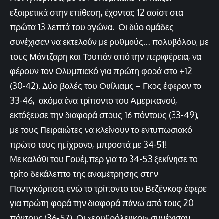
εξαιρετικά στην επίθεση, έχοντας 12 ασίστ στα
πρώτα 13 λεπτά του αγώνα. Οι δύο ομάδες
συνέχισαν να εκτελούν με ρυθμούς… πολυβόλου, με
τους Μάντζαρη και Τουπάν από την περιφέρεια, να
φέρουν τον Ολυμπιακό για πρώτη φορά στο +12
(30-42). Δύο βολές του Ουίλιαμς – Γκος έφεραν το
33-46, ακόμα ένα τρίποντο του Αμερικανού,
εκτόξευσε την διαφορά στους 16 πόντους (33-49),
με τους Πειραιώτες να κλείνουν το εντυπωσιακό
πρώτο τους ημίχρονο, μπροστά με 34-51!
Με καλάθι του Γουέμπερ για το 34-53 ξεκίνησε το
τρίτο δεκάλεπτο της αναμέτρησης στην
Ποντγκόριτσα, ενώ το τρίποντο του Βεζένκοφ έφερε
για πρώτη φορά την διαφορά πάνω από τους 20
πόντους (36-57). Οι «ερυθρόλευκοι» συνέχισαν