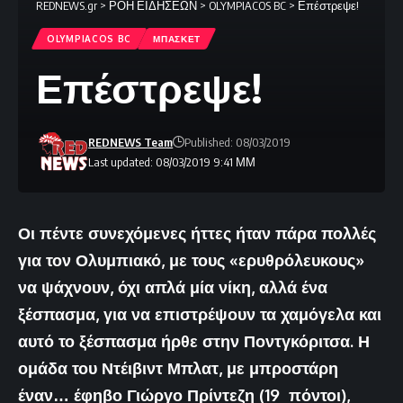
REDNEWS.gr
>
ΡΟΗ ΕΙΔΗΣΕΩΝ
>
OLYMPIACOS BC
>
Επέστρεψε!
OLYMPIACOS BC
ΜΠΑΣΚΕΤ
Επέστρεψε!
REDNEWS Team
Published: 08/03/2019
Last updated: 08/03/2019 9:41 ΜΜ
Οι πέντε συνεχόμενες ήττες ήταν πάρα πολλές
για τον Ολυμπιακό, με τους «ερυθρόλευκους»
να ψάχνουν, όχι απλά μία νίκη, αλλά ένα
ξέσπασμα, για να επιστρέψουν τα χαμόγελα και
αυτό το ξέσπασμα ήρθε στην Ποντγκόριτσα. Η
ομάδα του Ντέιβιντ Μπλατ, με μπροστάρη
έναν… έφηβο Γιώργο Πρίντεζη (19 πόντοι),