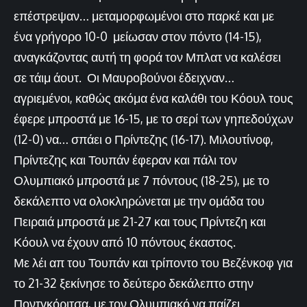
επέστρεψαν… μεταμορφωμένοι στο παρκέ και με
ένα γρήγορο 10-0 μείωσαν στον πόντο (14-15),
αναγκάζοντας αυτή τη φορά τον Μπλατ να καλέσει
σε τάιμ άουτ. Οι Μαυροβούνοι έδειχναν…
αγριεμένοι, καθώς ακόμα ένα καλάθι του Κόουλ τους
έφερε μπροστά με 16-15, με το σερί των γηπεδούχων
(12-0) να… σπάει ο Πρίντεζης (16-17). Μιλουτίνοφ,
Πρίντεζης και Τουπάν έφεραν και πάλι τον
Ολυμπιακό μπροστά με 7 πόντους (18-25), με το
δεκάλεπτο να ολοκληρώνεται με την ομάδα του
Πειραιά μπροστά με 21-27 και τους Πρίντεζη και
Κόουλ να έχουν από 10 πόντους έκαστος.
Με λέι απ του Τουπάν και τρίποντο του Βεζένκοφ για
το 21-32 ξεκίνησε το δεύτερο δεκάλεπτο στην
Ποντγκόριτσα, με τον Ολυμπιακό να παίζει