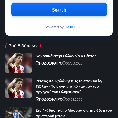
Search
Powered by
CallID
Ροή Ειδήσεων
Κανονικά στην Ολλανδία ο Ρέτσος
ΠΟΔΟΣΦΑΙΡΟ
06/08/2026
Ρέτσος σε Τζολάκη: «Εις το επανιδείν,
Τζόλα» – Το συγκινητικό «αντίο» του
αρχηγού του Ολυμπιακού
ΠΟΔΟΣΦΑΙΡΟ
05/08/2026
Στο “κάδρο” και ο Μόουρα για την θέση του
αριστερού μπακ