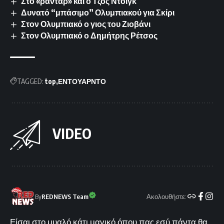
Στο «ραντάρ» και ο Τζος Ντόιγκ
Δυνατό “μπάσιμο” Ολυμπιακού για Σκίρι
Στον Ολυμπιακό ο γιος του Ζιοβάνι
Στον Ολυμπιακό ο Δημήτρης Ρέτσος
TAGGED:
top
ΕΝΤΟΥΑΡΝΤΟ
VIDEO
Ακολουθήστε:
By
REDNEWS Team
Είσαι στο μυαλό κάτι μαγικό όπου πας εσύ πάντα θα