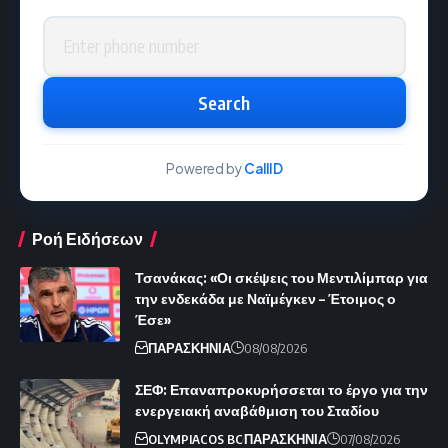
Phone number
Search
Powered by
CallID
Ροή Ειδήσεων
Τσανάκας: «Οι σκέψεις του Μεντιλίμπαρ για
την ενδεκάδα με Ναϊμέγκεν – Έτοιμος ο
Έσε»
ΠΑΡΑΣΚΗΝΙΑ
08/08/2026
ΣΕΦ: Επαναπροκυρήσσεται το έργο για την
ενεργειακή αναβάθμιση του Σταδίου
OLYMPIACOS BC
ΠΑΡΑΣΚΗΝΙΑ
07/08/2026