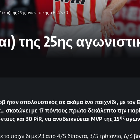
P (και) της 25ης αγωνιστικής ο Βεζένκβ
και) της 25ης αγωνιστ
β ήταν απολαυστικός σε ακόμα ένα παιχνίδι, με τον
 σκοτώνει με 17 πόντους πρώτο δεκάλεπτο την Παρί 
ης
ντους και 30 PiR, να αναδεικνύεται MVP της 25
αγωνι
 το παιχνίδι με 23 από 4/5 δίποντα, 3/5 τρίποντα, 6/6 βο