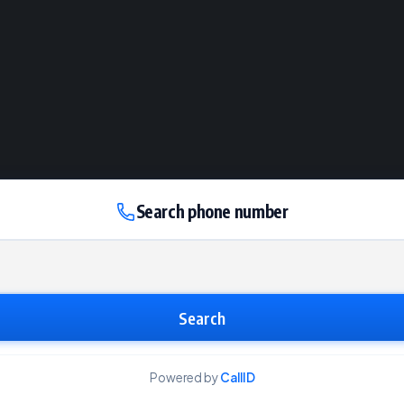
Search phone number
Search
Powered by
CallID