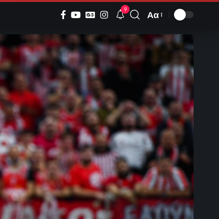
9
Αα
Font
Resizer