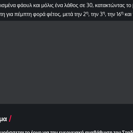
δισμένα φάουλ και μόλις ένα λάθος σε 30, κατακτώντας το
η
η
η
τη για πέμπτη φορά φέτος, μετά την 2
, την 3
, την 16
και
μα
ήσσεται το έργο για την ενεργειακή αναβάθμιση του Σταδ