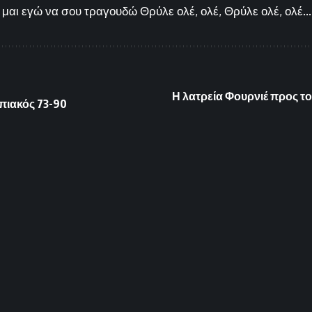
μαι εγώ να σου τραγουδώ Θρύλε ολέ, ολέ, Θρύλε ολέ, ολέ...
Η λατρεία Φουρνιέ προς τ
μπιακός 73-90