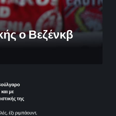
ικής ο Βεζένκβ
 Βούλγαρο
και με
στικής της
λές, έξι ριμπάουντ,