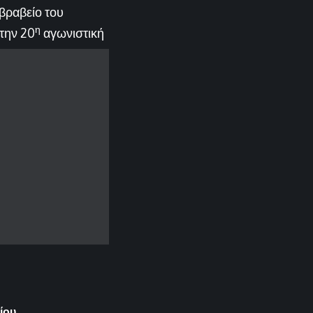
 βραβείο του
η
 την 20
αγωνιστική
ίου