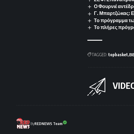
Ο Φουρνιέ αντέδρ
Γ. Μπαρτζώκας: 
Το πρόγραμμα των 
Το πλήρες πρόγρ
TAGGED:
topbasket
Β
VIDE
By
REDNEWS Team