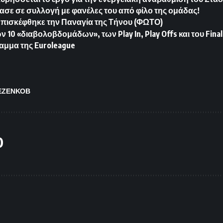
ασε σε συλλογή με φανέλες του από φίλο της ομάδας!
Επισκέφθηκε την Παναγία της Τήνου (ΦΩΤΟ)
10 «διαβολοβδομάδων», των Play In, Play Offs και του Final
αμμα της Euroleague
ΕΖΕΝΚΟΒ
O