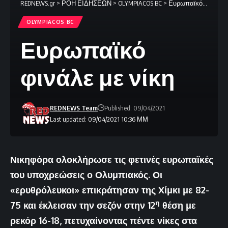
REDNEWS.gr
>
ΡΟΗ ΕΙΔΗΣΕΩΝ
>
OLYMPIACOS BC
>
Ευρωπαϊκό φινάλε με νίκη
OLYMPIACOS BC
Ευρωπαϊκό
φινάλε με νίκη
REDNEWS Team
Published: 09/04/2021
Last updated: 09/04/2021 10:36 ΜΜ
Νικηφόρα ολοκλήρωσε τις φετινές ευρωπαϊκές
του υποχρεώσεις ο Ολυμπιακός. Οι
«ερυθρόλευκοι» επικράτησαν της Χίμκι με 82-
η
75 και έκλεισαν την σεζόν στην 12
θέση με
ρεκόρ 16-18, πετυχαίνοντας πέντε νίκες στα