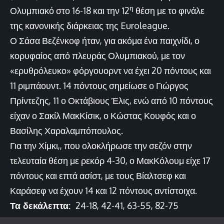
η
Ολυμπιακό στο 16-18 και την 12
θέση με το φινάλε
της κανονικής διάρκειας της Euroleague.
Ο Σάσα Βεζένκοφ ήταν, για ακόμα ένα παιχνίδι, ο
κορυφαίος από πλευράς Ολυμπιακού, με τον
«ερυθρόλευκο» φόργουορντ να έχει 20 πόντους και
11 ριμπάουντ. 14 πόντους σημείωσε ο Γιώργος
Πρίντεζης, 11 ο Οκτάβιους Έλις, ενώ από 10 πόντους
είχαν ο Σακίλ ΜακΚίσικ, ο Κώστας Κουφός και ο
Βασίλης Χαραλαμπόπουλος.
Για την Χίμκι,, που ολοκλήρωσε την σεζόν στην
τελευταία θέση με ρεκόρ 4-30, ο ΜακΚόλουμ είχε 17
πόντους και επτά ασίστ, με τους Βίαλτσεφ και
Καράσεφ να έχουν 14 και 12 πόντους αντίστοιχα.
Τα δεκάλεπτα:
24-18, 42-41, 63-55, 82-75