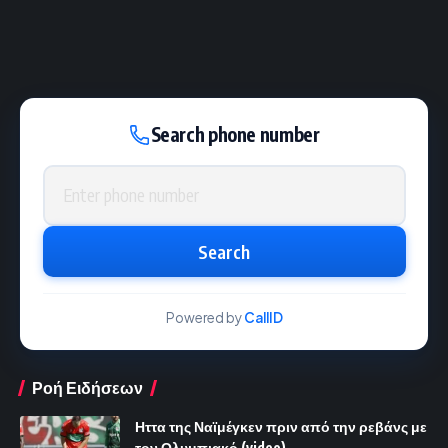
Search phone number
Phone number
Search
Powered by
CallID
Ροή Ειδήσεων
Ηττα της Ναϊμέγκεν πριν από την ρεβάνς με
τον Ολυμπιακό (video)