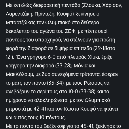
Με εντελώς διαφορετική πεντάδα (Σλούκα, Χάρισον,
Λαρεντζάκη, Πρίντεζη, Κουφό), ξεκίνησε ο
Μπαρτζώκας τον Ολυμπιακό στο δεύτερο
δεκάλεπτο του αγώνα του ΣΕΦ, με πέντε σερί
πόντους του υπαρχηγού, να στέλνουν για πρώτη
φορά την διαφορά σε διψήφια επίπεδα (29-18στο
12’). Ένα γρήγορο 6-0 από πλευράς Χίμκι, έριξε
γρήγορα την διαφορά (33-28), Μόνια και
ΜακΚόλουμ, με δύο συνεχόμενα τρίποντα, έφεραν
το ματς τον πόντο (35-34), με τους Ρώσους να
ανεβάζουν το σερί τους στο 10-0 (33-38) και το
ημίχρονο να ολοκληρώνεται με τον Ολυμπιακό
μπροστά με 42-41 και τον Κωστα Κουφό να φτάνει
και αυτός τους 10 πόντους.
Με τρίποντο του Βεζένκοφ για το 45-41, ξεκίνησε το