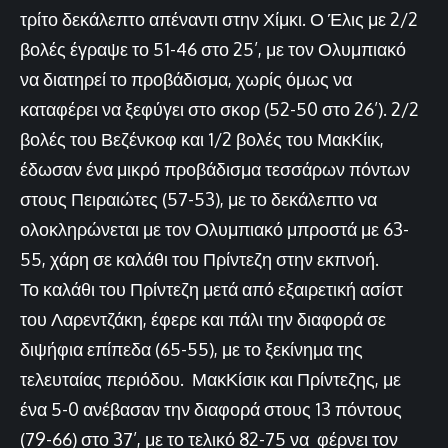
τρίτο δεκάλεπτο απέναντι στην Χίμκι. Ο Έλις με 2/2
βολές έγραψε το 51-46 στο 25’, με τον Ολυμπιακό
να διατηρεί το προβάδισμα, χωρίς όμως να
καταφέρει να ξεφύγει στο σκορ (52-50 στο 26’). 2/2
βολές του Βεζένκοφ και 1/2 βολές του ΜακΚίικ,
έδωσαν ένα μικρό προβάδισμα τεσσάρων πόντων
στους Πειραιώτες (57-53), με το δεκάλεπτο να
ολοκληρώνεται με τον Ολυμπιακό μπροστά με 63-
55, χάρη σε καλάθι του Πρίντεζη στην εκπνοή.
Το καλάθι του Πρίντεζη μετά από εξαιρετική ασίστ
του Λαρεντζάκη, έφερε και πάλι την διαφορά σε
διψήφια επίπεδα (65-55), με το ξεκίνημα της
τελευταίας περιόδου. ΜακΚίσικ και Πρίντεζης, με
ένα 5-0 ανέβασαν την διαφορά στους 13 πόντους
(79-66) στο 37’, με το τελικό 82-75 να φέρνει τον