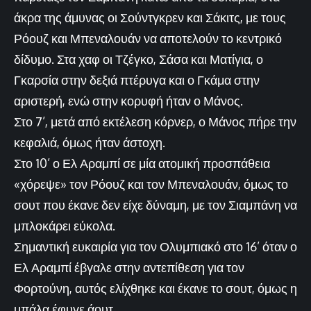
άκρα της άμυνας οι Σούντγκρεν και Σάκιτς, με τους
Ρόουζ και Μπεναλουάν να αποτελούν το κεντρικό
δίδυμο. Στα χαφ οι Τζέγκο, Σάσα και Ματίγια, ο
Γκαρσία στην δεξιά πτέρυγα και ο Γκάμα στην
αριστερή, ενώ στην κορυφή ήταν ο Μάνος.
Στο 7’, μετά από εκτέλεση κόρνερ, ο Μάνος πήρε την
κεφαλιά, όμως ήταν άστοχη.
Στο 10’ ο Ελ Αραμπί σε μία ατομική προσπάθεια
«χόρεψε» τον Ρόουζ και τον Μπεναλουάν, όμως το
σουτ που έκανε δεν είχε δύναμη, με τον Σιαμπάνη να
μπλοκάρει εύκολα.
Σημαντική ευκαιρία για τον Ολυμπιακό στο 16’ όταν ο
Ελ Αραμπί έβγαλε στην αντεπίθεση για τον
Φορτούνη, αυτός ελίχθηκε και έκανε το σουτ, όμως η
μπάλα έφυγε άουτ.