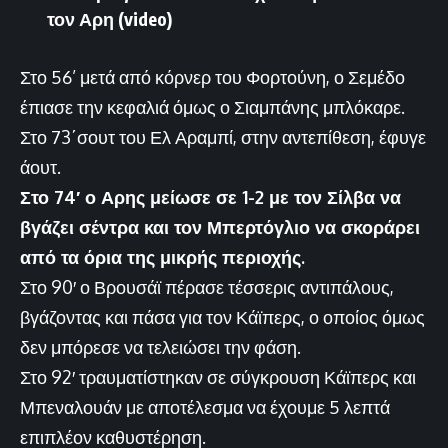
τον Αρη (video)
Στο 56’ μετά από κόρνερ του Φορτούνη, ο Σεμέδο
έπιασε την κεφαλιά όμως ο Σιαμπάνης μπλόκαρε.
Στο 73΄σουτ του Ελ Αραμπί, στην αντεπίθεση, έφυγε
άουτ.
Στο 74′ ο Αρης μείωσε σε 1-2 με τον Σίλβα να
βγάζει σέντρα και τον Μπερτόγλιο να σκοράρει
από τα όρια της μικρής περιοχής.
Στο 90′ ο Βρουσάϊ πέρασε τέσσερις αντιπάλους,
βγάζοντας και πάσα για τον Κάϊπερς, ο οποίος όμως
δεν μπόρεσε να τελειώσει την φάση.
Στο 92′ τραυματίστηκαν σε σύγκρουση Κάϊπερς και
Μπεναλουάν με αποτέλεσμα να έχουμε 5 λεπτά
επιπλέον καθυστέρηση.