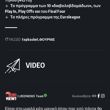
Τήνου (ΦΩΤΟ)
Το πρόγραμμα των 10 «διαβολοβδομάδων», των
Play In, Play Offs και του Final Four
Το πλήρες πρόγραμμα της Euroleague
TAGGED:
topbasket
ΦΟΥΡΝΙΕ
VIDEO
Ακολουθήστε:
By
REDNEWS Team
Είσαι στο μυαλό κάτι μαγικό όπου πας εσύ πάντα θα