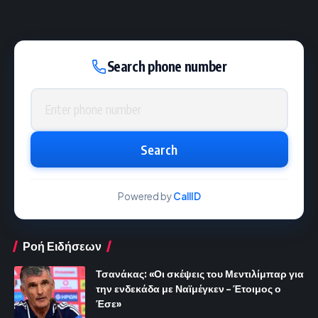
Search phone number
Phone number
Search
Powered by
CallID
Ροή Ειδήσεων
Τσανάκας: «Οι σκέψεις του Μεντιλίμπαρ για
την ενδεκάδα με Ναϊμέγκεν – Έτοιμος ο
Έσε»