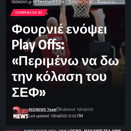
REDNEWS.gr
>
ΡΟΗ ΕΙΔΗΣΕΩΝ
>
OLYMPIACOS BC
>
Φουρνιέ ενόψει Play Offs: «Περιμένω να δω την κόλαση του ΣΕΦ»
OLYMPIACOS BC
Φουρνιέ ενόψει
Play Offs:
«Περιμένω να δω
την κόλαση του
ΣΕΦ»
REDNEWS Team
Published: 11/04/2025
Last updated: 11/04/2025 12:02 ΠΜ
EUROLEAGUE 2024-2025 / ΟΣΦΠ - ΜΑΚΑΜΠΙ ΤΕΛ ΑΒΙΒ