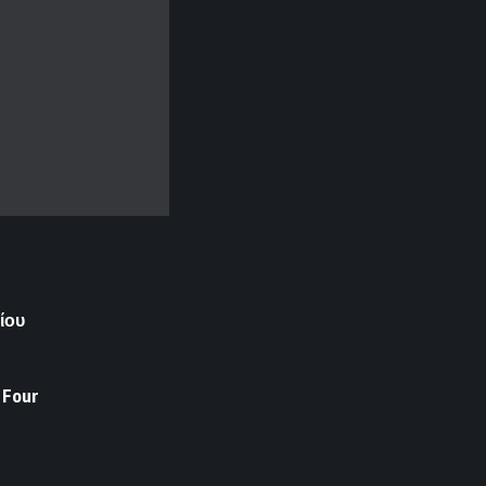
ίου
 Four