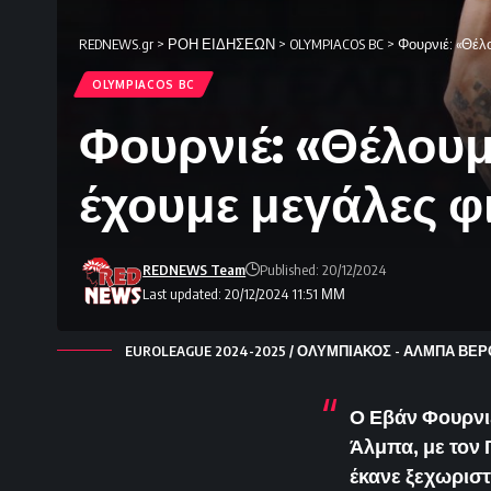
REDNEWS.gr
>
ΡΟΗ ΕΙΔΗΣΕΩΝ
>
OLYMPIACOS BC
>
Φουρνιέ: «Θέλ
OLYMPIACOS BC
Φουρνιέ: «Θέλουμ
έχουμε μεγάλες φ
REDNEWS Team
Published: 20/12/2024
Last updated: 20/12/2024 11:51 ΜΜ
EUROLEAGUE 2024-2025 / ΟΛΥΜΠΙΑΚΟΣ - ΑΛΜΠΑ ΒΕΡΟΛ
Ο Εβάν Φουρνιέ
Άλμπα, με τον 
έκανε ξεχωρισ