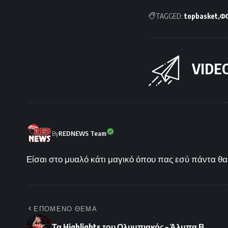
TAGGED:
topbasket
Φ
VIDE
By
REDNEWS Team
Είσαι στο μυαλό κάτι μαγικό όπου πας εσύ πάντα θα 
ΕΠΟΜΕΝΟ ΘΕΜΑ
Τα Highlights του Ολυμπιακός – Άλμπα Β.