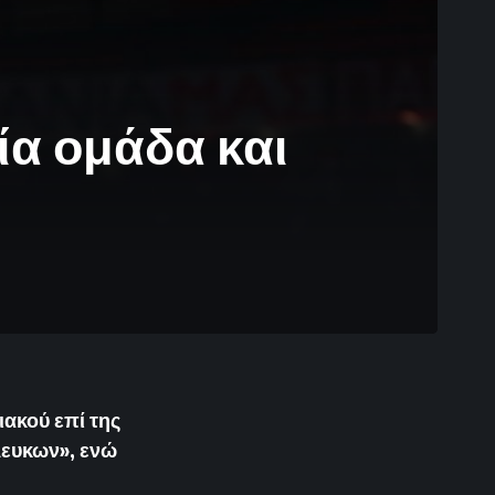
ία ομάδα και
ακού επί της
λευκων», ενώ