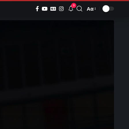
9
Αα
Font
Resizer