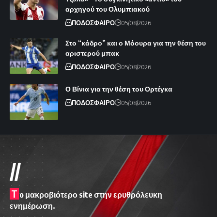
αρχηγού του Ολυμπιακού
ΠΟΔΟΣΦΑΙΡΟ
05/08/2026
Στο “κάδρο” και ο Μόουρα για την θέση του
αριστερού μπακ
ΠΟΔΟΣΦΑΙΡΟ
05/08/2026
Ο Βίνια για την θέση του Ορτέγκα
ΠΟΔΟΣΦΑΙΡΟ
05/08/2026
//
T
o μακροβιότερο site στην ερυθρόλευκη
ενημέρωση.