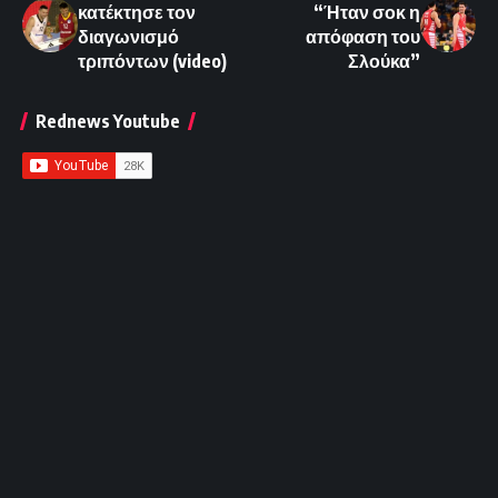
κατέκτησε τον
“Ήταν σοκ η
διαγωνισμό
απόφαση του
τριπόντων (video)
Σλούκα”
Rednews Youtube