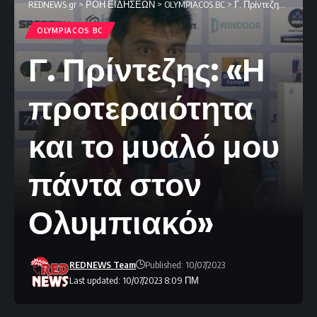
REDNEWS.gr
>
ΡΟΗ ΕΙΔΗΣΕΩΝ
>
OLYMPIACOS BC
>
Γ. Πρίντεζης: «Η προτεραιότητα και το μυαλό μου πάντα στον Ολυμπιακό»
OLYMPIACOS BC
Γ. Πρίντεζης: «Η
προτεραιότητα
και το μυαλό μου
πάντα στον
Ολυμπιακό»
REDNEWS Team
Published: 10/07/2023
Last updated: 10/07/2023 8:09 ΠΜ