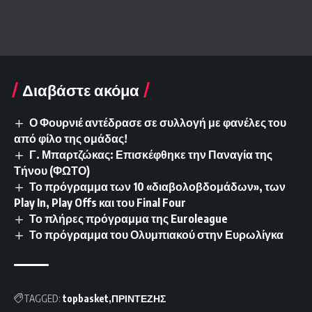
Διαβάστε ακόμα
Ο Φουρνιέ αντέδρασε σε συλλογή με φανέλες του
από φίλο της ομάδας!
Γ. Μπαρτζώκας: Επισκέφθηκε την Παναγία της
Τήνου (ΦΩΤΟ)
Το πρόγραμμα των 10 «διαβολοβδομάδων», των
Play In, Play Offs και του Final Four
Το πλήρες πρόγραμμα της Euroleague
Το πρόγραμμα του Ολυμπιακού στην Ευρωλίγκα
TAGGED:
topbasket
ΠΡΙΝΤΕΖΗΣ