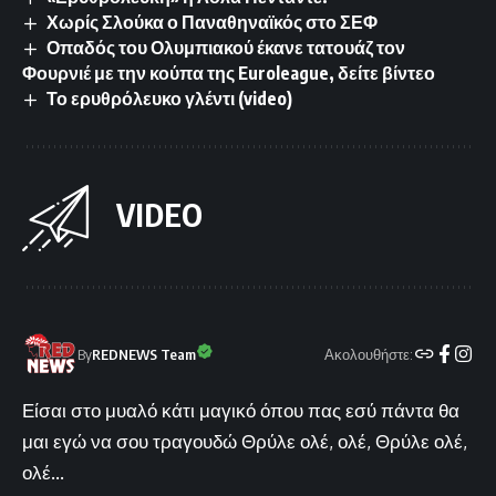
Χωρίς Σλούκα ο Παναθηναϊκός στο ΣΕΦ
Οπαδός του Ολυμπιακού έκανε τατουάζ τον
Φουρνιέ με την κούπα της Euroleague, δείτε βίντεο
Το ερυθρόλευκο γλέντι (video)
VIDEO
Ακολουθήστε:
By
REDNEWS Team
Είσαι στο μυαλό κάτι μαγικό όπου πας εσύ πάντα θα
μαι εγώ να σου τραγουδώ Θρύλε ολέ, ολέ, Θρύλε ολέ,
ολέ...