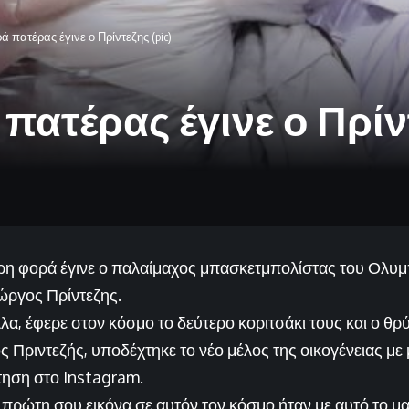
ά πατέρας έγινε ο Πρίντεζης (pic)
πατέρας έγινε ο Πρίντ
η φορά έγινε ο παλαίμαχος μπασκετμπολίστας του Ολυμπ
ώργος Πρίντεζης.
λα, έφερε στον κόσμο το δεύτερο κοριτσάκι τους και ο θρ
 Πριντεζής, υποδέχτηκε το νέο μέλος της οικογένειας με
τηση στο Instagram.
πρώτη σου εικόνα σε αυτόν τον κόσμο ήταν με αυτό το μα