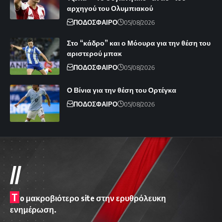
αρχηγού του Ολυμπιακού
ΠΟΔΟΣΦΑΙΡΟ
05/08/2026
Στο “κάδρο” και ο Μόουρα για την θέση του
αριστερού μπακ
ΠΟΔΟΣΦΑΙΡΟ
05/08/2026
Ο Βίνια για την θέση του Ορτέγκα
ΠΟΔΟΣΦΑΙΡΟ
05/08/2026
//
T
o μακροβιότερο site στην ερυθρόλευκη
ενημέρωση.