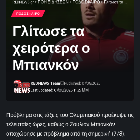
REDNEWS.gr
>
ΡΟΗ ΕΙΔΗΣΕΩΝ
>
ΠΟΔΟΣΦΑΙΡΟ
>
Γλίτωσε τα χειρότερα ο Μπιανκόν
ΠΟΔΟΣΦΑΙΡΟ
Γλίτωσε τα
χειρότερα ο
Μπιανκόν
REDNEWS Team
Published: 07/08/2025
Last updated: 07/08/2025 11:35 ΜΜ
Πρόβλημα στις τάξεις του Ολυμπιακού προέκυψε τις
τελευταίες ώρες, καθώς ο Ζουλιάν Μπιανκόν
αποχώρησε με πρόβλημα από τη σημερινή (7/8),