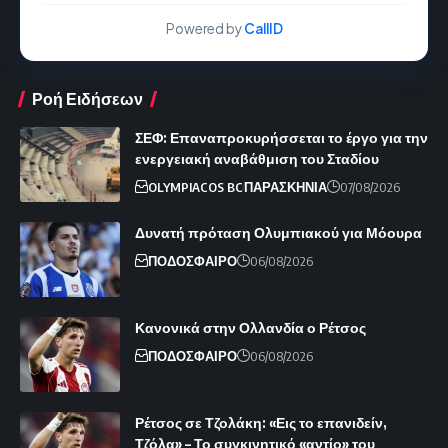
Powered by
CallID
Ροή Ειδήσεων
ΣΕΦ: Επαναπροκυρήσσεται το έργο για την
ενεργειακή αναβάθμιση του Σταδίου
OLYMPIACOS BC
ΠΑΡΑΣΚΗΝΙΑ
07/08/2026
Δυνατή πρόταση Ολυμπιακού για Μόουρα
ΠΟΔΟΣΦΑΙΡΟ
06/08/2026
Κανονικά στην Ολλανδία ο Ρέτσος
ΠΟΔΟΣΦΑΙΡΟ
06/08/2026
Ρέτσος σε Τζολάκη: «Εις το επανιδείν,
Τζόλα» – Το συγκινητικό «αντίο» του