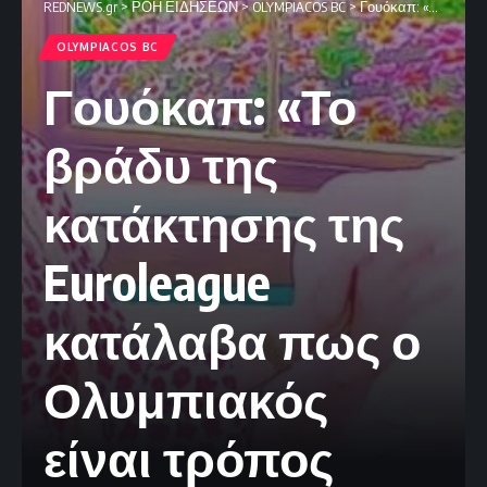
REDNEWS.gr
>
ΡΟΗ ΕΙΔΗΣΕΩΝ
>
OLYMPIACOS BC
>
Γουόκαπ: «Το βράδυ της κατάκτησης της Euroleague κατάλαβα πως ο Ολυμπιακός είναι τρόπος ζωής»
OLYMPIACOS BC
Γουόκαπ: «Το
βράδυ της
κατάκτησης της
Euroleague
κατάλαβα πως ο
Ολυμπιακός
είναι τρόπος