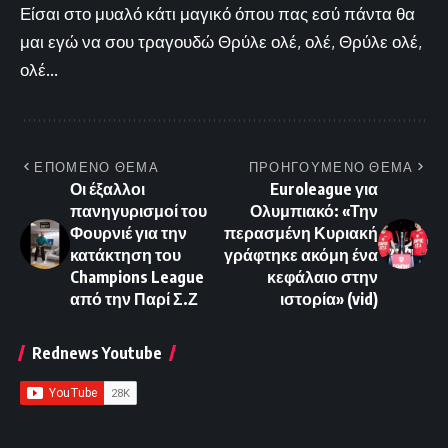
Είσαι στο μυαλό κάτι μαγικό όπου πας εσύ πάντα θα
μαι εγώ να σου τραγουδώ Θρύλε ολέ, ολέ, Θρύλε ολέ,
ολέ...
ΕΠΟΜΕΝΟ ΘΕΜΑ
ΠΡΟΗΓΟΥΜΕΝΟ ΘΕΜΑ
Οι έξαλλοι
Euroleague για
πανηγυρισμοί του
Ολυμπιακό: «Την
Φουρνιέ για την
περασμένη Κυριακή
κατάκτηση του
γράφτηκε ακόμη ένα
Champions League
κεφάλαιο στην
από την Παρί Σ.Ζ
ιστορία» (vid)
Rednews Youtube