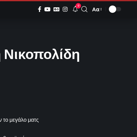
9
Αα
Font
Resizer
η Νικοπολίδη
 το μεγάλο ματς