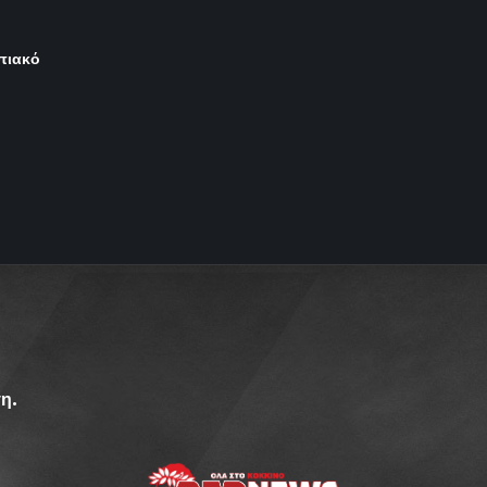
μπιακό
η.