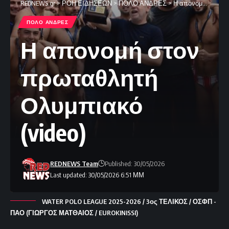
REDNEWS.gr
>
ΡΟΗ ΕΙΔΗΣΕΩΝ
>
ΠΟΛΟ ΑΝΔΡΕΣ
>
Η απονομή στον πρωταθλητή Ολυμπιακό (video)
ΠΟΛΟ ΑΝΔΡΕΣ
Η απονομή στον
πρωταθλητή
Ολυμπιακό
(video)
REDNEWS Team
Published: 30/05/2026
Last updated: 30/05/2026 6:51 ΜΜ
WATER POLO LEAGUE 2025-2026 / 3ος ΤΕΛΙΚΟΣ / ΟΣΦΠ -
ΠΑΟ (ΓΙΩΡΓΟΣ ΜΑΤΘΑΙΟΣ / EUROKINISSI)