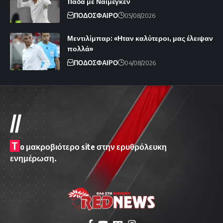
11άδα με Ναϊμέγκεν
ΠΟΔΟΣΦΑΙΡΟ
05/08/2026
Μεντιλίμπαρ: «Ηταν καλύτεροι, μας έλειψαν
πολλά»
ΠΟΔΟΣΦΑΙΡΟ
04/08/2026
//
T
o μακροβιότερο site στην ερυθρόλευκη
ενημέρωση.