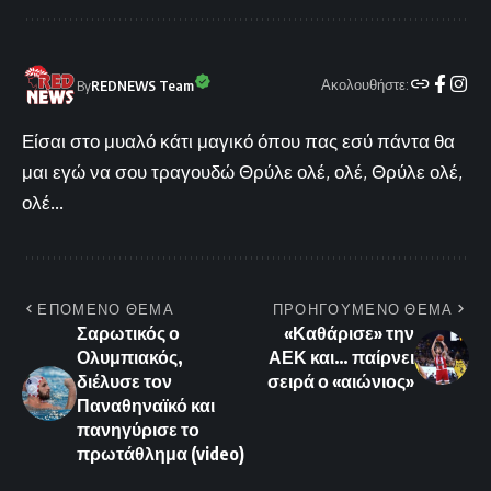
Ακολουθήστε:
By
REDNEWS Team
Είσαι στο μυαλό κάτι μαγικό όπου πας εσύ πάντα θα
μαι εγώ να σου τραγουδώ Θρύλε ολέ, ολέ, Θρύλε ολέ,
ολέ...
ΕΠΟΜΕΝΟ ΘΕΜΑ
ΠΡΟΗΓΟΥΜΕΝΟ ΘΕΜΑ
Σαρωτικός ο
«Καθάρισε» την
Ολυμπιακός,
ΑΕΚ και… παίρνει
διέλυσε τον
σειρά ο «αιώνιος»
Παναθηναϊκό και
πανηγύρισε το
πρωτάθλημα (video)