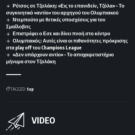
Ρέτσος σε Τζολάκη: «Εις το επανιδείν, Τζόλα» – Το
συγκινητικό «αντίο» του αρχηγού του Ολυμπιακού
Ντεμπούτο με θετικές υποσχέσεις για τον
Σμαΐλοβιτς
Επιστρέφει ο Εσε και δίνει πνοή στο κέντρο
Ολυμπιακός: Αυτές είναι οι πιθανότητες πρόκρισης
στα play off του Champions League
«Δεν υπάρχουν αντίο» – Το αποχαιρετιστήριο
μήνυμα στον Τζολάκη
TAGGED:
top
VIDEO