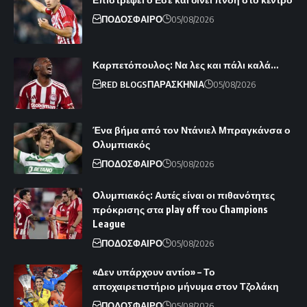
ΠΟΔΟΣΦΑΙΡΟ
05/08/2026
Καρπετόπουλος: Να λες και πάλι καλά…
RED BLOGS
ΠΑΡΑΣΚΗΝΙΑ
05/08/2026
Ένα βήμα από τον Ντάνιελ Μπραγκάνσα ο
Ολυμπιακός
ΠΟΔΟΣΦΑΙΡΟ
05/08/2026
Ολυμπιακός: Αυτές είναι οι πιθανότητες
πρόκρισης στα play off του Champions
League
ΠΟΔΟΣΦΑΙΡΟ
05/08/2026
«Δεν υπάρχουν αντίο» – Το
αποχαιρετιστήριο μήνυμα στον Τζολάκη
ΠΟΔΟΣΦΑΙΡΟ
05/08/2026