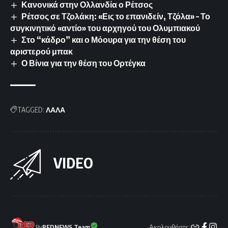
Κανονικά στην Ολλανδία ο Ρέτσος
Ρέτσος σε Τζολάκη: «Εις το επανιδείν, Τζόλα» – Το
συγκινητικό «αντίο» του αρχηγού του Ολυμπιακού
Στο “κάδρο” και ο Μόουρα για την θέση του
αριστερού μπακ
Ο Βίνια για την θέση του Ορτέγκα
TAGGED:
ΛΑΛΑ
VIDEO
Ακολουθήστε:
By
REDNEWS Team