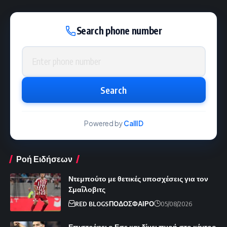
Search phone number
Phone number
Search
Powered by
CallID
Ροή Ειδήσεων
Ντεμπούτο με θετικές υποσχέσεις για τον
Σμαΐλοβιτς
RED BLOGS
ΠΟΔΟΣΦΑΙΡΟ
05/08/2026
Επιστρέφει ο Εσε και δίνει πνοή στο κέντρο