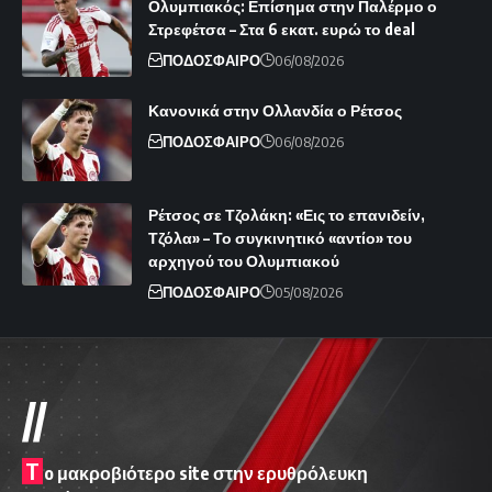
Ολυμπιακός: Επίσημα στην Παλέρμο ο
Στρεφέτσα – Στα 6 εκατ. ευρώ το deal
ΠΟΔΟΣΦΑΙΡΟ
06/08/2026
Κανονικά στην Ολλανδία ο Ρέτσος
ΠΟΔΟΣΦΑΙΡΟ
06/08/2026
Ρέτσος σε Τζολάκη: «Εις το επανιδείν,
Τζόλα» – Το συγκινητικό «αντίο» του
αρχηγού του Ολυμπιακού
ΠΟΔΟΣΦΑΙΡΟ
05/08/2026
//
T
o μακροβιότερο site στην ερυθρόλευκη