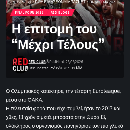
REDNEWS.gr
>
ΡΟΗ ΕΙΔΗΣΕΩΝ
>
ΜΠΑΣΚΕΤ
>
FINAL FOUR 2026
>
Η επι
FINAL FOUR 2026
RED BLOGS
Η επιτομή του
“Μέχρι Τέλους”
RED CLUB
Published: 25/05/2026
Last updated: 25/05/2026 9:19 ΜΜ
Ο Ολυμπιακός κατέκτησε, την τέταρτη Euroleague,
μέσα στο ΟΑΚΑ.
Η τελευταία φορά που είχε συμβεί, ήταν το 2013 και
χθες, 13 χρόνια μετά, μπροστά στην Θύρα 13,
ολόκληρος ο οργανισμός πανηγύρισε τον πιο γλυκό