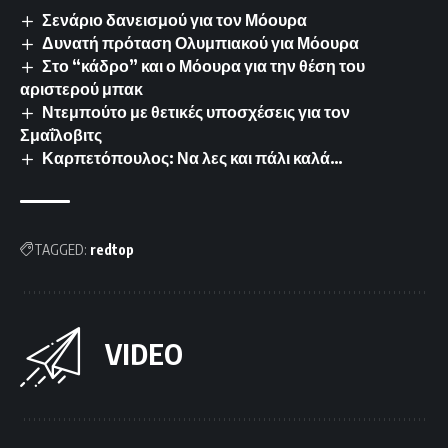
Σενάριο δανεισμού για τον Μόουρα
Δυνατή πρόταση Ολυμπιακού για Μόουρα
Στο “κάδρο” και ο Μόουρα για την θέση του
αριστερού μπακ
Ντεμπούτο με θετικές υποσχέσεις για τον
Σμαΐλοβιτς
Καρπετόπουλος: Να λες και πάλι καλά…
TAGGED:
redtop
VIDEO